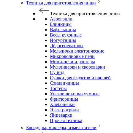
Техника для приготовления пищи
Техника для приготовления пищи
Аэрогрили
Блинницы
Вафельницы
Весы кухонные
Йогуртницы
Лёдогенераторы
Мельнички электрические
Микроволновые печи
Мини-печи и ростеры
Мультиварки и скороварки
Су-вид
Сушки для фруктов и овощей
Сэндвичницы
Тостеры
Упаковщики вакуумные
Фритюрницы
Хлебопечки
Электрогрили
Яйцеварки
Прочая техника
Блендеры, миксеры, измельчители