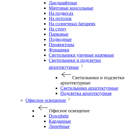
Ландшафтные
Мачтовые консольные
На подвесах
На потолок
На солнечных батареях
На стену
Парковые
Подводные
Прожекторы
Фонарики
Светильники уличные наземные
Светильники и подсветки
архитектурные
Светильники и подсветки
архитектурные
Светильники архитектурные
Подсветка архитектурная
Офисное освещение
Офисное освещение
Downlight
Карданные
Линейные