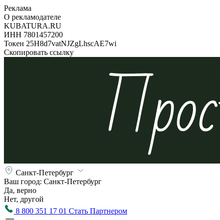
Реклама
О рекламодателе
KUBATURA.RU
ИНН 7801457200
Токен 25H8d7vatNJZgLhscAE7wi
Скопировать ссылку
Санкт-Петербург
Ваш город:
Санкт-Петербург
Да, верно
Нет, другой
8 800 351 17 01
Стать Партнером