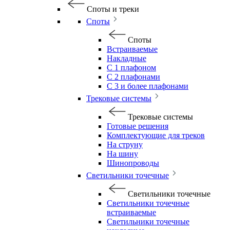
Споты и треки
Споты
Споты
Встраиваемые
Накладные
С 1 плафоном
С 2 плафонами
С 3 и более плафонами
Трековые системы
Трековые системы
Готовые решения
Комплектующие для треков
На струну
На шину
Шинопроводы
Светильники точечные
Светильники точечные
Светильники точечные
встраиваемые
Светильники точечные