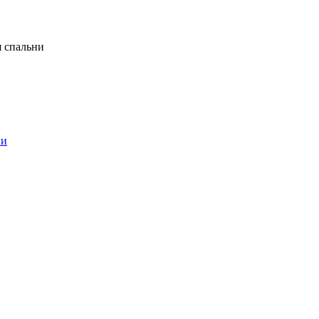
я спальни
ни