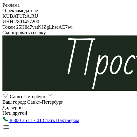
Реклама
О рекламодателе
KUBATURA.RU
ИНН 7801457200
Токен 25H8d7vatNJZgLhscAE7wi
Скопировать ссылку
Санкт-Петербург
Ваш город:
Санкт-Петербург
Да, верно
Нет, другой
8 800 351 17 01
Стать Партнером