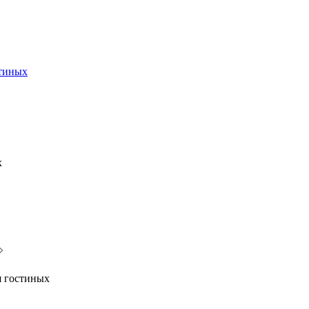
стиных
х
я гостиных