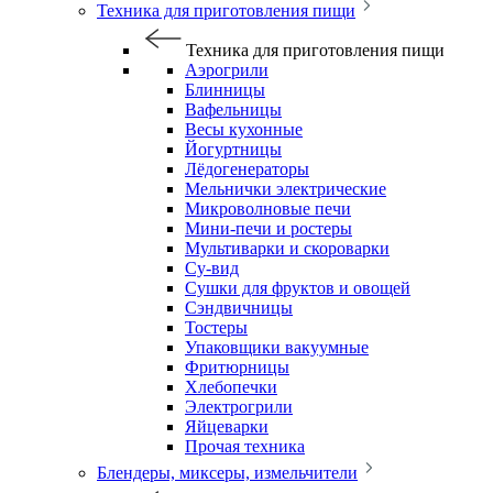
Техника для приготовления пищи
Техника для приготовления пищи
Аэрогрили
Блинницы
Вафельницы
Весы кухонные
Йогуртницы
Лёдогенераторы
Мельнички электрические
Микроволновые печи
Мини-печи и ростеры
Мультиварки и скороварки
Су-вид
Сушки для фруктов и овощей
Сэндвичницы
Тостеры
Упаковщики вакуумные
Фритюрницы
Хлебопечки
Электрогрили
Яйцеварки
Прочая техника
Блендеры, миксеры, измельчители