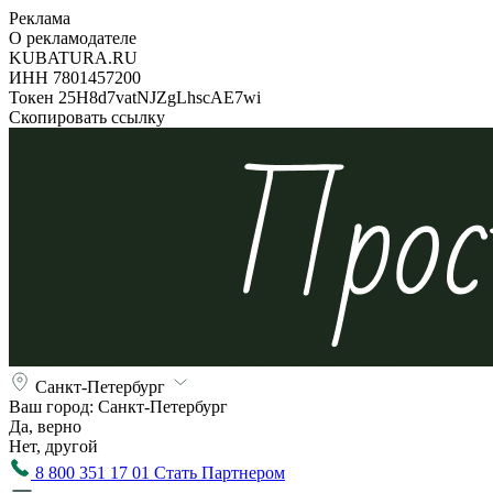
Реклама
О рекламодателе
KUBATURA.RU
ИНН 7801457200
Токен 25H8d7vatNJZgLhscAE7wi
Скопировать ссылку
Санкт-Петербург
Ваш город:
Санкт-Петербург
Да, верно
Нет, другой
8 800 351 17 01
Стать Партнером