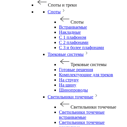
Споты и треки
Споты
Споты
Встраиваемые
Накладные
С 1 плафоном
С 2 плафонами
С 3 и более плафонами
Трековые системы
Трековые системы
Готовые решения
Комплектующие для треков
На струну
На шину
Шинопроводы
Светильники точечные
Светильники точечные
Светильники точечные
встраиваемые
Светильники точечные