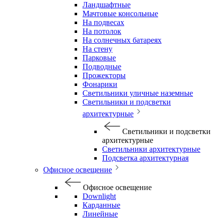
Ландшафтные
Мачтовые консольные
На подвесах
На потолок
На солнечных батареях
На стену
Парковые
Подводные
Прожекторы
Фонарики
Светильники уличные наземные
Светильники и подсветки
архитектурные
Светильники и подсветки
архитектурные
Светильники архитектурные
Подсветка архитектурная
Офисное освещение
Офисное освещение
Downlight
Карданные
Линейные