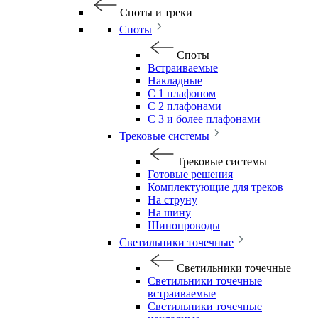
Споты и треки
Споты
Споты
Встраиваемые
Накладные
С 1 плафоном
С 2 плафонами
С 3 и более плафонами
Трековые системы
Трековые системы
Готовые решения
Комплектующие для треков
На струну
На шину
Шинопроводы
Светильники точечные
Светильники точечные
Светильники точечные
встраиваемые
Светильники точечные