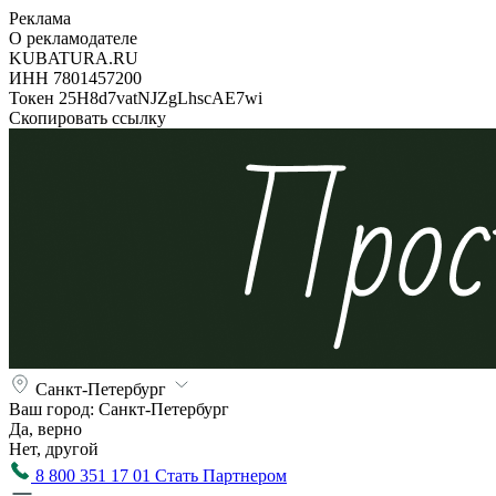
Реклама
О рекламодателе
KUBATURA.RU
ИНН 7801457200
Токен 25H8d7vatNJZgLhscAE7wi
Скопировать ссылку
Санкт-Петербург
Ваш город:
Санкт-Петербург
Да, верно
Нет, другой
8 800 351 17 01
Стать Партнером