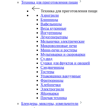
Техника для приготовления пищи
Техника для приготовления пищи
Аэрогрили
Блинницы
Вафельницы
Весы кухонные
Йогуртницы
Лёдогенераторы
Мельнички электрические
Микроволновые печи
Мини-печи и ростеры
Мультиварки и скороварки
Су-вид
Сушки для фруктов и овощей
Сэндвичницы
Тостеры
Упаковщики вакуумные
Фритюрницы
Хлебопечки
Электрогрили
Яйцеварки
Прочая техника
Блендеры, миксеры, измельчители