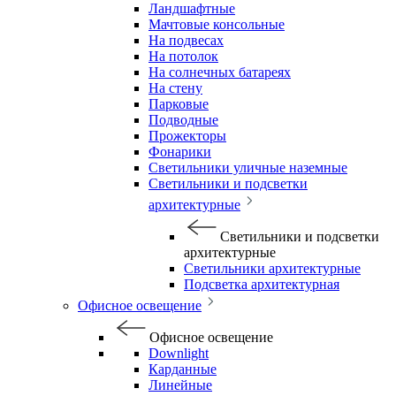
Ландшафтные
Мачтовые консольные
На подвесах
На потолок
На солнечных батареях
На стену
Парковые
Подводные
Прожекторы
Фонарики
Светильники уличные наземные
Светильники и подсветки
архитектурные
Светильники и подсветки
архитектурные
Светильники архитектурные
Подсветка архитектурная
Офисное освещение
Офисное освещение
Downlight
Карданные
Линейные