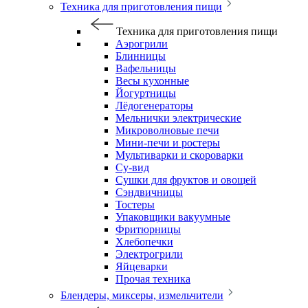
Техника для приготовления пищи
Техника для приготовления пищи
Аэрогрили
Блинницы
Вафельницы
Весы кухонные
Йогуртницы
Лёдогенераторы
Мельнички электрические
Микроволновые печи
Мини-печи и ростеры
Мультиварки и скороварки
Су-вид
Сушки для фруктов и овощей
Сэндвичницы
Тостеры
Упаковщики вакуумные
Фритюрницы
Хлебопечки
Электрогрили
Яйцеварки
Прочая техника
Блендеры, миксеры, измельчители