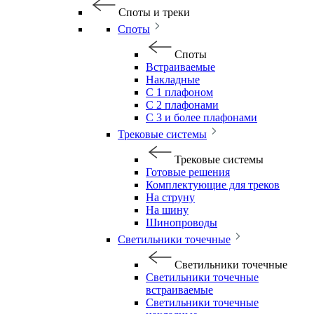
Споты и треки
Споты
Споты
Встраиваемые
Накладные
С 1 плафоном
С 2 плафонами
С 3 и более плафонами
Трековые системы
Трековые системы
Готовые решения
Комплектующие для треков
На струну
На шину
Шинопроводы
Светильники точечные
Светильники точечные
Светильники точечные
встраиваемые
Светильники точечные