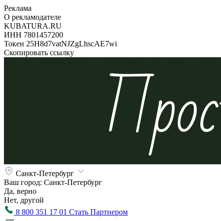
Реклама
О рекламодателе
KUBATURA.RU
ИНН 7801457200
Токен 25H8d7vatNJZgLhscAE7wi
Скопировать ссылку
Санкт-Петербург
Ваш город:
Санкт-Петербург
Да, верно
Нет, другой
8 800 351 17 01
Стать Партнером