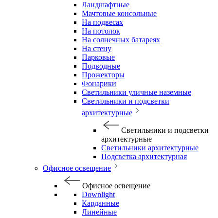
Ландшафтные
Мачтовые консольные
На подвесах
На потолок
На солнечных батареях
На стену
Парковые
Подводные
Прожекторы
Фонарики
Светильники уличные наземные
Светильники и подсветки
архитектурные
Светильники и подсветки
архитектурные
Светильники архитектурные
Подсветка архитектурная
Офисное освещение
Офисное освещение
Downlight
Карданные
Линейные