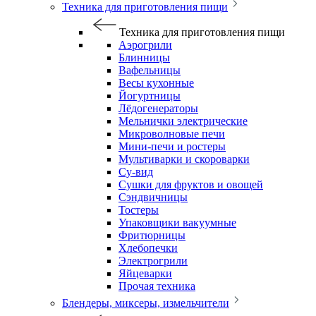
Техника для приготовления пищи
Техника для приготовления пищи
Аэрогрили
Блинницы
Вафельницы
Весы кухонные
Йогуртницы
Лёдогенераторы
Мельнички электрические
Микроволновые печи
Мини-печи и ростеры
Мультиварки и скороварки
Су-вид
Сушки для фруктов и овощей
Сэндвичницы
Тостеры
Упаковщики вакуумные
Фритюрницы
Хлебопечки
Электрогрили
Яйцеварки
Прочая техника
Блендеры, миксеры, измельчители