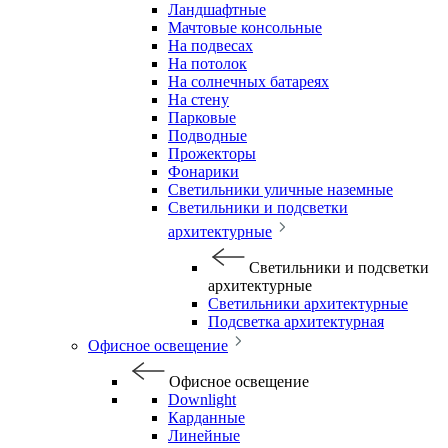
Ландшафтные
Мачтовые консольные
На подвесах
На потолок
На солнечных батареях
На стену
Парковые
Подводные
Прожекторы
Фонарики
Светильники уличные наземные
Светильники и подсветки
архитектурные
Светильники и подсветки
архитектурные
Светильники архитектурные
Подсветка архитектурная
Офисное освещение
Офисное освещение
Downlight
Карданные
Линейные