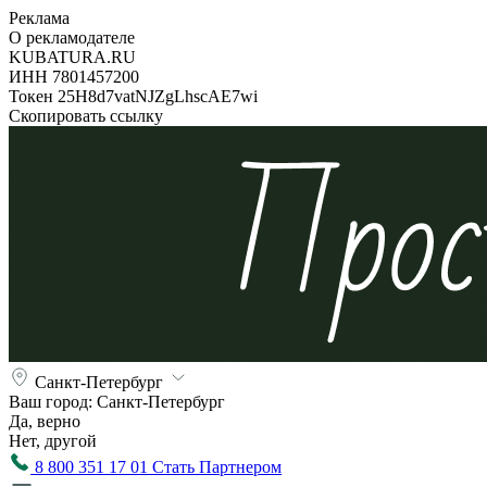
Реклама
О рекламодателе
KUBATURA.RU
ИНН 7801457200
Токен 25H8d7vatNJZgLhscAE7wi
Скопировать ссылку
Санкт-Петербург
Ваш город:
Санкт-Петербург
Да, верно
Нет, другой
8 800 351 17 01
Стать Партнером