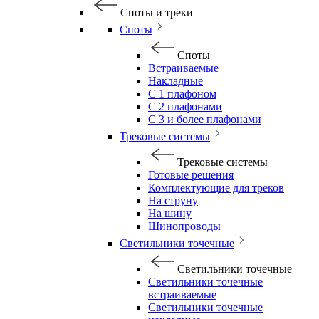
Споты и треки
Споты
Споты
Встраиваемые
Накладные
С 1 плафоном
С 2 плафонами
С 3 и более плафонами
Трековые системы
Трековые системы
Готовые решения
Комплектующие для треков
На струну
На шину
Шинопроводы
Светильники точечные
Светильники точечные
Светильники точечные
встраиваемые
Светильники точечные