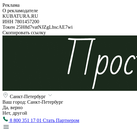
Реклама
О рекламодателе
KUBATURA.RU
ИНН 7801457200
Токен 25H8d7vatNJZgLhscAE7wi
Скопировать ссылку
Санкт-Петербург
Ваш город:
Санкт-Петербург
Да, верно
Нет, другой
8 800 351 17 01
Стать Партнером