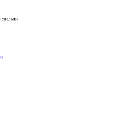
я спальни
ни