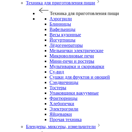
Техника для приготовления пищи
Техника для приготовления пищи
Аэрогрили
Блинницы
Вафельницы
Весы кухонные
Йогуртницы
Лёдогенераторы
Мельнички электрические
Микроволновые печи
Мини-печи и ростеры
Мультиварки и скороварки
Су-вид
Сушки для фруктов и овощей
Сэндвичницы
Тостеры
Упаковщики вакуумные
Фритюрницы
Хлебопечки
Электрогрили
Яйцеварки
Прочая техника
Блендеры, миксеры, измельчители