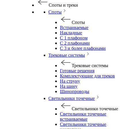
Споты и треки
Споты
Споты
Встраиваемые
Накладные
С 1 плафоном
С 2 плафонами
С 3 и более плафонами
Трековые системы
Трековые системы
Готовые решения
Комплектующие для треков
На струну
На шину
Шинопроводы
Светильники точечные
Светильники точечные
Светильники точечные
встраиваемые
Светильники точечные