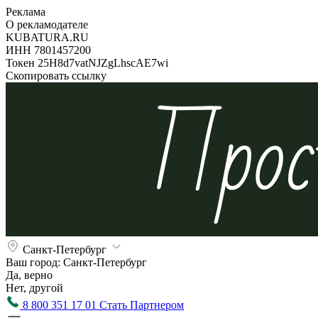
Реклама
О рекламодателе
KUBATURA.RU
ИНН 7801457200
Токен 25H8d7vatNJZgLhscAE7wi
Скопировать ссылку
Санкт-Петербург
Ваш город:
Санкт-Петербург
Да, верно
Нет, другой
8 800 351 17 01
Стать Партнером