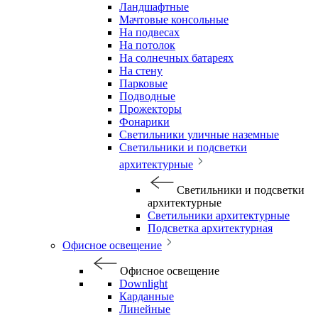
Ландшафтные
Мачтовые консольные
На подвесах
На потолок
На солнечных батареях
На стену
Парковые
Подводные
Прожекторы
Фонарики
Светильники уличные наземные
Светильники и подсветки
архитектурные
Светильники и подсветки
архитектурные
Светильники архитектурные
Подсветка архитектурная
Офисное освещение
Офисное освещение
Downlight
Карданные
Линейные