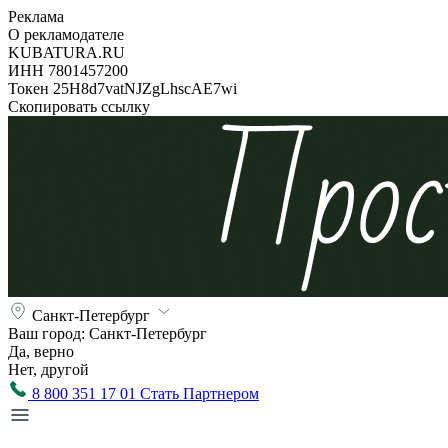
Реклама
О рекламодателе
KUBATURA.RU
ИНН 7801457200
Токен 25H8d7vatNJZgLhscAE7wi
Скопировать ссылку
Санкт-Петербург
Ваш город:
Санкт-Петербург
Да, верно
Нет, другой
8 800 351 17 01
Стать Партнером