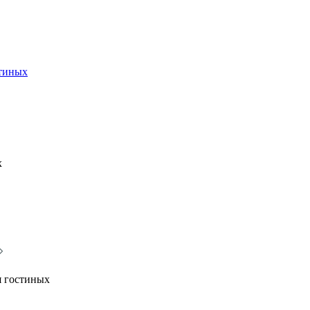
стиных
х
я гостиных