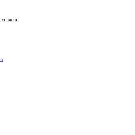
я спальни
ни