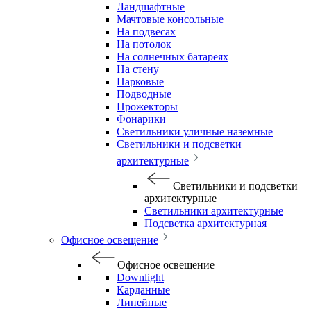
Ландшафтные
Мачтовые консольные
На подвесах
На потолок
На солнечных батареях
На стену
Парковые
Подводные
Прожекторы
Фонарики
Светильники уличные наземные
Светильники и подсветки
архитектурные
Светильники и подсветки
архитектурные
Светильники архитектурные
Подсветка архитектурная
Офисное освещение
Офисное освещение
Downlight
Карданные
Линейные