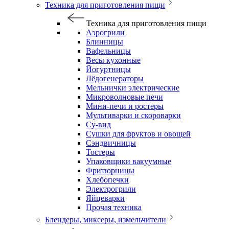
Техника для приготовления пищи
Техника для приготовления пищи
Аэрогрили
Блинницы
Вафельницы
Весы кухонные
Йогуртницы
Лёдогенераторы
Мельнички электрические
Микроволновые печи
Мини-печи и ростеры
Мультиварки и скороварки
Су-вид
Сушки для фруктов и овощей
Сэндвичницы
Тостеры
Упаковщики вакуумные
Фритюрницы
Хлебопечки
Электрогрили
Яйцеварки
Прочая техника
Блендеры, миксеры, измельчители