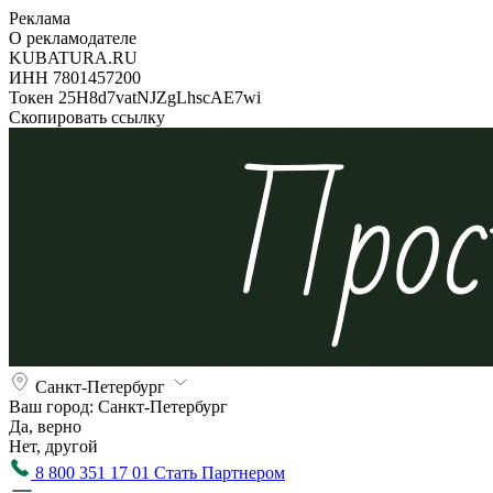
Реклама
О рекламодателе
KUBATURA.RU
ИНН 7801457200
Токен 25H8d7vatNJZgLhscAE7wi
Скопировать ссылку
Санкт-Петербург
Ваш город:
Санкт-Петербург
Да, верно
Нет, другой
8 800 351 17 01
Стать Партнером