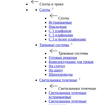
Споты и треки
Споты
Споты
Встраиваемые
Накладные
С 1 плафоном
С 2 плафонами
С 3 и более плафонами
Трековые системы
Трековые системы
Готовые решения
Комплектующие для треков
На струну
На шину
Шинопроводы
Светильники точечные
Светильники точечные
Светильники точечные
встраиваемые
Светильники точечные