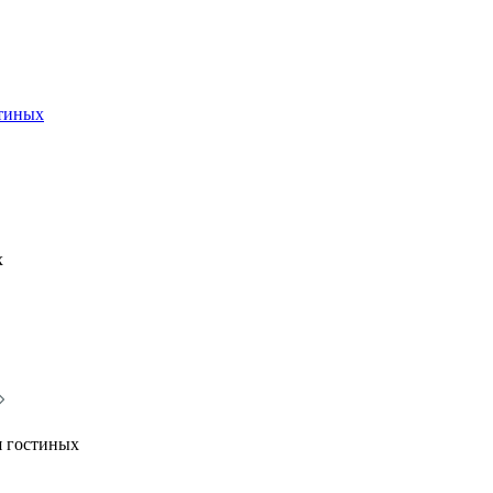
стиных
х
я гостиных