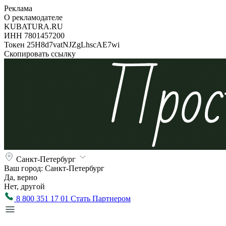
Реклама
О рекламодателе
KUBATURA.RU
ИНН 7801457200
Токен 25H8d7vatNJZgLhscAE7wi
Скопировать ссылку
Санкт-Петербург
Ваш город:
Санкт-Петербург
Да, верно
Нет, другой
8 800 351 17 01
Стать Партнером