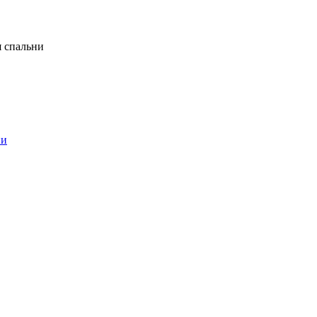
я спальни
ни