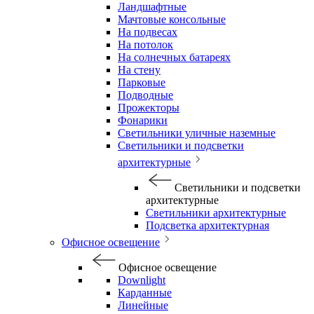
Ландшафтные
Мачтовые консольные
На подвесах
На потолок
На солнечных батареях
На стену
Парковые
Подводные
Прожекторы
Фонарики
Светильники уличные наземные
Светильники и подсветки
архитектурные
Светильники и подсветки
архитектурные
Светильники архитектурные
Подсветка архитектурная
Офисное освещение
Офисное освещение
Downlight
Карданные
Линейные