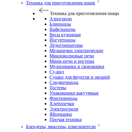
Техника для приготовления пищи
Техника для приготовления пищи
Аэрогрили
Блинницы
Вафельницы
Весы кухонные
Йогуртницы
Лёдогенераторы
Мельнички электрические
Микроволновые печи
Мини-печи и ростеры
Мультиварки и скороварки
Су-вид
Сушки для фруктов и овощей
Сэндвичницы
Тостеры
Упаковщики вакуумные
Фритюрницы
Хлебопечки
Электрогрили
Яйцеварки
Прочая техника
Блендеры, миксеры, измельчители