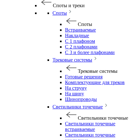
Споты и треки
Споты
Споты
Встраиваемые
Накладные
С 1 плафоном
С 2 плафонами
С 3 и более плафонами
Трековые системы
Трековые системы
Готовые решения
Комплектующие для треков
На струну
На шину
Шинопроводы
Светильники точечные
Светильники точечные
Светильники точечные
встраиваемые
Светильники точечные