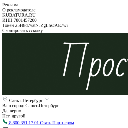
Реклама
О рекламодателе
KUBATURA.RU
ИНН 7801457200
Токен 25H8d7vatNJZgLhscAE7wi
Скопировать ссылку
Санкт-Петербург
Ваш город:
Санкт-Петербург
Да, верно
Нет, другой
8 800 351 17 01
Стать Партнером