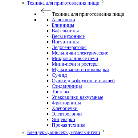
Техника для приготовления пищи
Техника для приготовления пищи
Аэрогрили
Блинницы
Вафельницы
Весы кухонные
Йогуртницы
Лёдогенераторы
Мельнички электрические
Микроволновые печи
Мини-печи и ростеры
Мультиварки и скороварки
Су-вид
Сушки для фруктов и овощей
Сэндвичницы
Тостеры
Упаковщики вакуумные
Фритюрницы
Хлебопечки
Электрогрили
Яйцеварки
Прочая техника
Блендеры, миксеры, измельчители