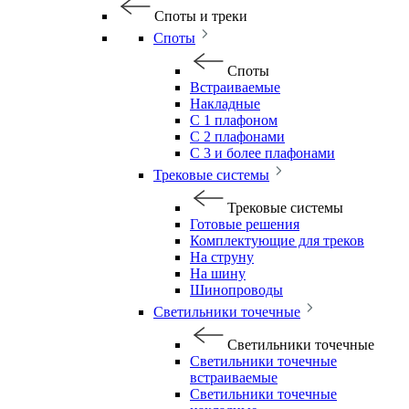
Споты и треки
Споты
Споты
Встраиваемые
Накладные
С 1 плафоном
С 2 плафонами
С 3 и более плафонами
Трековые системы
Трековые системы
Готовые решения
Комплектующие для треков
На струну
На шину
Шинопроводы
Светильники точечные
Светильники точечные
Светильники точечные
встраиваемые
Светильники точечные