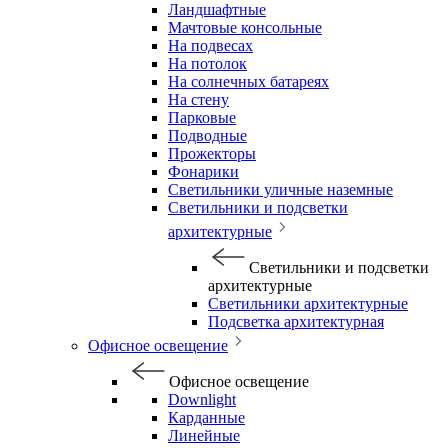
Ландшафтные
Мачтовые консольные
На подвесах
На потолок
На солнечных батареях
На стену
Парковые
Подводные
Прожекторы
Фонарики
Светильники уличные наземные
Светильники и подсветки
архитектурные
Светильники и подсветки
архитектурные
Светильники архитектурные
Подсветка архитектурная
Офисное освещение
Офисное освещение
Downlight
Карданные
Линейные