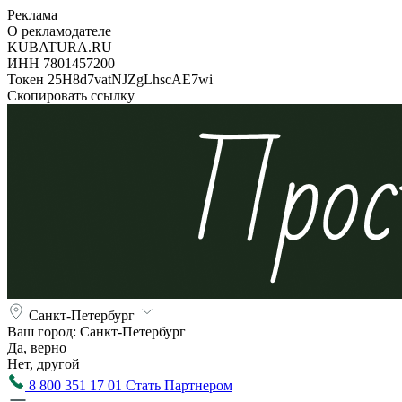
Реклама
О рекламодателе
KUBATURA.RU
ИНН 7801457200
Токен 25H8d7vatNJZgLhscAE7wi
Скопировать ссылку
Санкт-Петербург
Ваш город:
Санкт-Петербург
Да, верно
Нет, другой
8 800 351 17 01
Стать Партнером