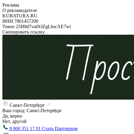
Реклама
О рекламодателе
KUBATURA.RU
ИНН 7801457200
Токен 25H8d7vatNJZgLhscAE7wi
Скопировать ссылку
Санкт-Петербург
Ваш город:
Санкт-Петербург
Да, верно
Нет, другой
8 800 351 17 01
Стать Партнером