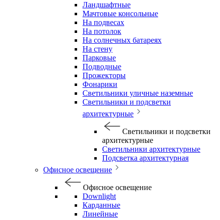
Ландшафтные
Мачтовые консольные
На подвесах
На потолок
На солнечных батареях
На стену
Парковые
Подводные
Прожекторы
Фонарики
Светильники уличные наземные
Светильники и подсветки
архитектурные
Светильники и подсветки
архитектурные
Светильники архитектурные
Подсветка архитектурная
Офисное освещение
Офисное освещение
Downlight
Карданные
Линейные