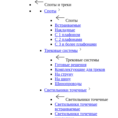
Споты и треки
Споты
Споты
Встраиваемые
Накладные
С 1 плафоном
С 2 плафонами
С 3 и более плафонами
Трековые системы
Трековые системы
Готовые решения
Комплектующие для треков
На струну
На шину
Шинопроводы
Светильники точечные
Светильники точечные
Светильники точечные
встраиваемые
Светильники точечные