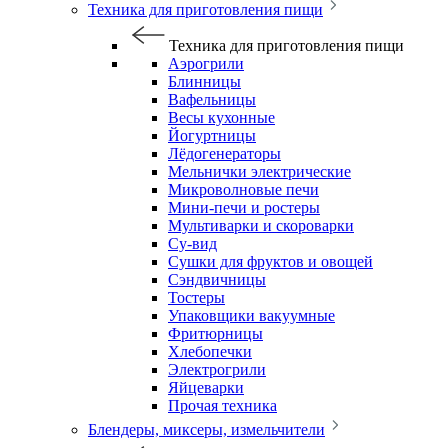
Техника для приготовления пищи
Техника для приготовления пищи
Аэрогрили
Блинницы
Вафельницы
Весы кухонные
Йогуртницы
Лёдогенераторы
Мельнички электрические
Микроволновые печи
Мини-печи и ростеры
Мультиварки и скороварки
Су-вид
Сушки для фруктов и овощей
Сэндвичницы
Тостеры
Упаковщики вакуумные
Фритюрницы
Хлебопечки
Электрогрили
Яйцеварки
Прочая техника
Блендеры, миксеры, измельчители