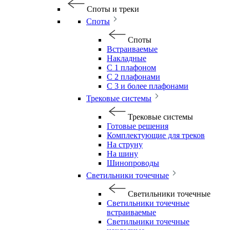
Споты и треки
Споты
Споты
Встраиваемые
Накладные
С 1 плафоном
С 2 плафонами
С 3 и более плафонами
Трековые системы
Трековые системы
Готовые решения
Комплектующие для треков
На струну
На шину
Шинопроводы
Светильники точечные
Светильники точечные
Светильники точечные
встраиваемые
Светильники точечные