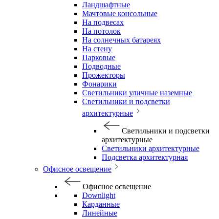
Ландшафтные
Мачтовые консольные
На подвесах
На потолок
На солнечных батареях
На стену
Парковые
Подводные
Прожекторы
Фонарики
Светильники уличные наземные
Светильники и подсветки
архитектурные
Светильники и подсветки
архитектурные
Светильники архитектурные
Подсветка архитектурная
Офисное освещение
Офисное освещение
Downlight
Карданные
Линейные