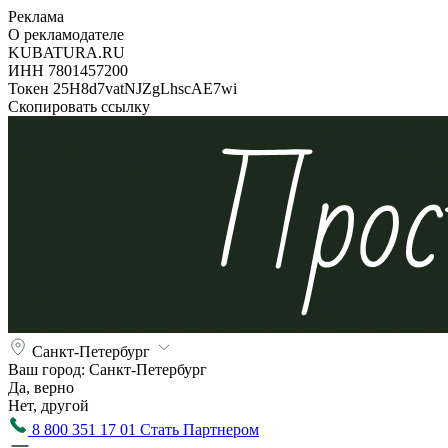
Реклама
О рекламодателе
KUBATURA.RU
ИНН 7801457200
Токен 25H8d7vatNJZgLhscAE7wi
Скопировать ссылку
Санкт-Петербург
Ваш город:
Санкт-Петербург
Да, верно
Нет, другой
8 800 351 17 01
Стать Партнером