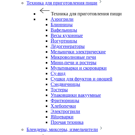
Техника для приготовления пищи
Техника для приготовления пищи
Аэрогрили
Блинницы
Вафельницы
Весы кухонные
Йогуртницы
Лёдогенераторы
Мельнички электрические
Микроволновые печи
Мини-печи и ростеры
Мультиварки и скороварки
Су-вид
Сушки для фруктов и овощей
Сэндвичницы
Тостеры
Упаковщики вакуумные
Фритюрницы
Хлебопечки
Электрогрили
Яйцеварки
Прочая техника
Блендеры, миксеры, измельчители