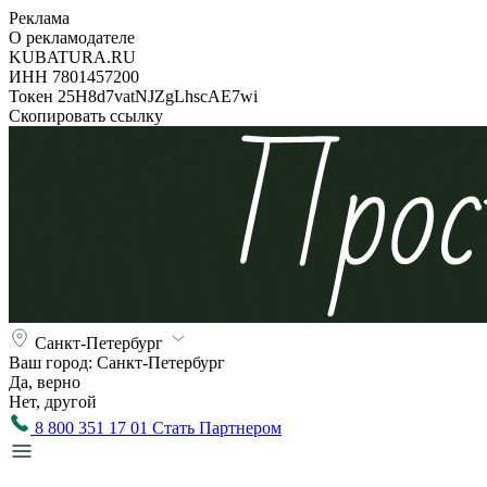
Реклама
О рекламодателе
KUBATURA.RU
ИНН 7801457200
Токен 25H8d7vatNJZgLhscAE7wi
Скопировать ссылку
Санкт-Петербург
Ваш город:
Санкт-Петербург
Да, верно
Нет, другой
8 800 351 17 01
Стать Партнером