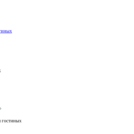
стиных
х
я гостиных