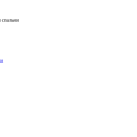
я спальни
ни