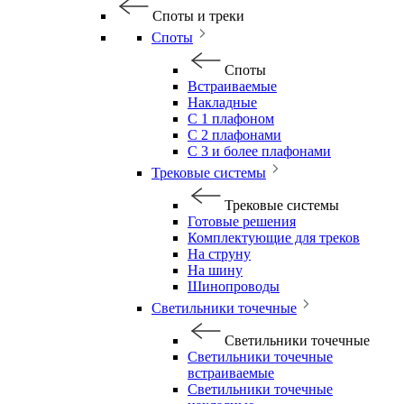
Споты и треки
Споты
Споты
Встраиваемые
Накладные
С 1 плафоном
С 2 плафонами
С 3 и более плафонами
Трековые системы
Трековые системы
Готовые решения
Комплектующие для треков
На струну
На шину
Шинопроводы
Светильники точечные
Светильники точечные
Светильники точечные
встраиваемые
Светильники точечные