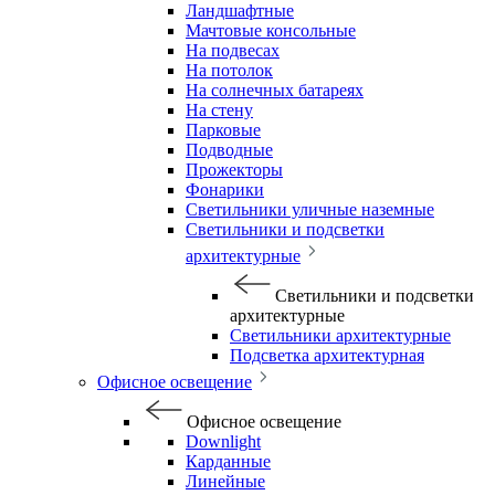
Ландшафтные
Мачтовые консольные
На подвесах
На потолок
На солнечных батареях
На стену
Парковые
Подводные
Прожекторы
Фонарики
Светильники уличные наземные
Светильники и подсветки
архитектурные
Светильники и подсветки
архитектурные
Светильники архитектурные
Подсветка архитектурная
Офисное освещение
Офисное освещение
Downlight
Карданные
Линейные