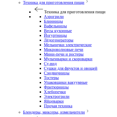
Техника для приготовления пищи
Техника для приготовления пищи
Аэрогрили
Блинницы
Вафельницы
Весы кухонные
Йогуртницы
Лёдогенераторы
Мельнички электрические
Микроволновые печи
Мини-печи и ростеры
Мультиварки и скороварки
Су-вид
Сушки для фруктов и овощей
Сэндвичницы
Тостеры
Упаковщики вакуумные
Фритюрницы
Хлебопечки
Электрогрили
Яйцеварки
Прочая техника
Блендеры, миксеры, измельчители