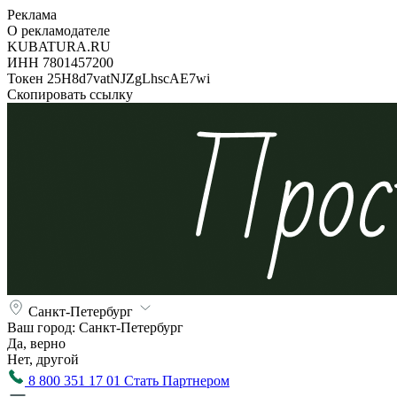
Реклама
О рекламодателе
KUBATURA.RU
ИНН 7801457200
Токен 25H8d7vatNJZgLhscAE7wi
Скопировать ссылку
Санкт-Петербург
Ваш город:
Санкт-Петербург
Да, верно
Нет, другой
8 800 351 17 01
Стать Партнером