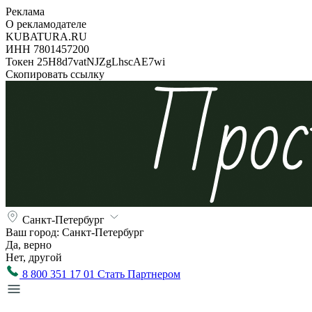
Реклама
О рекламодателе
KUBATURA.RU
ИНН 7801457200
Токен 25H8d7vatNJZgLhscAE7wi
Скопировать ссылку
Санкт-Петербург
Ваш город:
Санкт-Петербург
Да, верно
Нет, другой
8 800 351 17 01
Стать Партнером