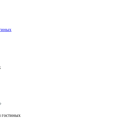
стиных
х
я гостиных