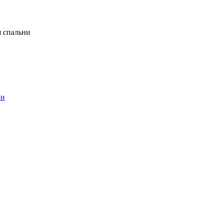
я спальни
ни