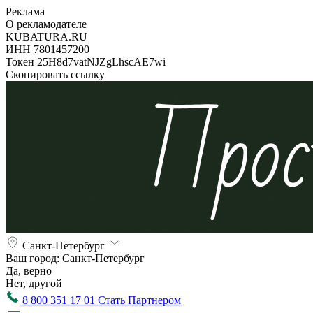
Реклама
О рекламодателе
KUBATURA.RU
ИНН 7801457200
Токен 25H8d7vatNJZgLhscAE7wi
Скопировать ссылку
Санкт-Петербург
Ваш город:
Санкт-Петербург
Да, верно
Нет, другой
8 800 351 17 01
Стать Партнером