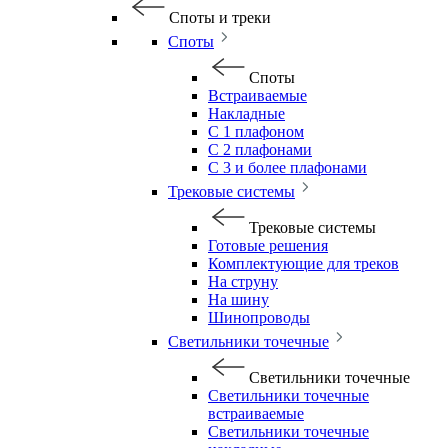
Споты и треки
Споты
Споты
Встраиваемые
Накладные
С 1 плафоном
С 2 плафонами
С 3 и более плафонами
Трековые системы
Трековые системы
Готовые решения
Комплектующие для треков
На струну
На шину
Шинопроводы
Светильники точечные
Светильники точечные
Светильники точечные
встраиваемые
Светильники точечные