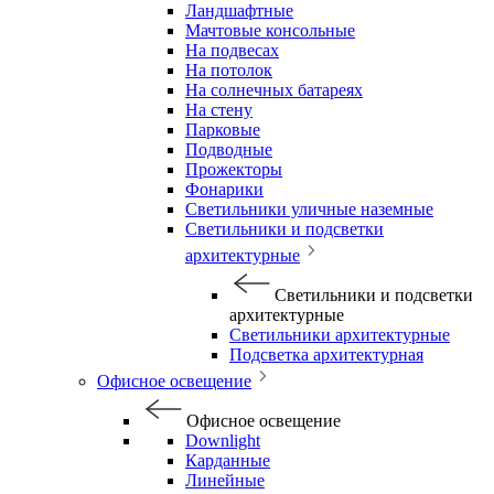
Ландшафтные
Мачтовые консольные
На подвесах
На потолок
На солнечных батареях
На стену
Парковые
Подводные
Прожекторы
Фонарики
Светильники уличные наземные
Светильники и подсветки
архитектурные
Светильники и подсветки
архитектурные
Светильники архитектурные
Подсветка архитектурная
Офисное освещение
Офисное освещение
Downlight
Карданные
Линейные