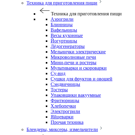
Техника для приготовления пищи
Техника для приготовления пищи
Аэрогрили
Блинницы
Вафельницы
Весы кухонные
Йогуртницы
Лёдогенераторы
Мельнички электрические
Микроволновые печи
Мини-печи и ростеры
Мультиварки и скороварки
Су-вид
Сушки для фруктов и овощей
Сэндвичницы
Тостеры
Упаковщики вакуумные
Фритюрницы
Хлебопечки
Электрогрили
Яйцеварки
Прочая техника
Блендеры, миксеры, измельчители