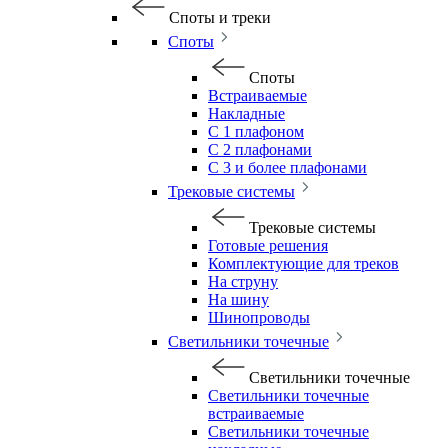
Споты и треки
Споты
Споты
Встраиваемые
Накладные
С 1 плафоном
С 2 плафонами
С 3 и более плафонами
Трековые системы
Трековые системы
Готовые решения
Комплектующие для треков
На струну
На шину
Шинопроводы
Светильники точечные
Светильники точечные
Светильники точечные
встраиваемые
Светильники точечные