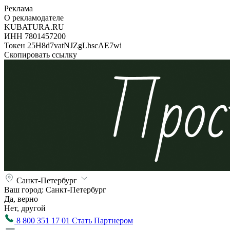
Реклама
О рекламодателе
KUBATURA.RU
ИНН 7801457200
Токен 25H8d7vatNJZgLhscAE7wi
Скопировать ссылку
Санкт-Петербург
Ваш город:
Санкт-Петербург
Да, верно
Нет, другой
8 800 351 17 01
Стать Партнером