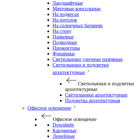
Ландшафтные
Мачтовые консольные
На подвесах
На потолок
На солнечных батареях
На стену
Парковые
Подводные
Прожекторы
Фонарики
Светильники уличные наземные
Светильники и подсветки
архитектурные
Светильники и подсветки
архитектурные
Светильники архитектурные
Подсветка архитектурная
Офисное освещение
Офисное освещение
Downlight
Карданные
Линейные