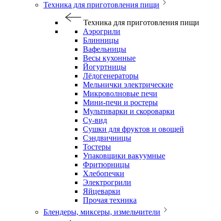
Техника для приготовления пищи
Техника для приготовления пищи
Аэрогрили
Блинницы
Вафельницы
Весы кухонные
Йогуртницы
Лёдогенераторы
Мельнички электрические
Микроволновые печи
Мини-печи и ростеры
Мультиварки и скороварки
Су-вид
Сушки для фруктов и овощей
Сэндвичницы
Тостеры
Упаковщики вакуумные
Фритюрницы
Хлебопечки
Электрогрили
Яйцеварки
Прочая техника
Блендеры, миксеры, измельчители