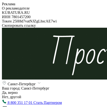
Реклама
О рекламодателе
KUBATURA.RU
ИНН 7801457200
Токен 25H8d7vatNJZgLhscAE7wi
Скопировать ссылку
Санкт-Петербург
Ваш город:
Санкт-Петербург
Да, верно
Нет, другой
8 800 351 17 01
Стать Партнером