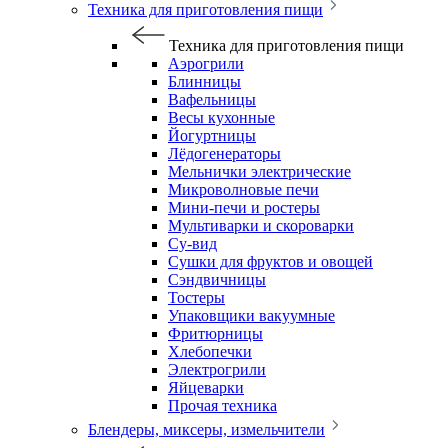
Техника для приготовления пищи
Техника для приготовления пищи
Аэрогрили
Блинницы
Вафельницы
Весы кухонные
Йогуртницы
Лёдогенераторы
Мельнички электрические
Микроволновые печи
Мини-печи и ростеры
Мультиварки и скороварки
Су-вид
Сушки для фруктов и овощей
Сэндвичницы
Тостеры
Упаковщики вакуумные
Фритюрницы
Хлебопечки
Электрогрили
Яйцеварки
Прочая техника
Блендеры, миксеры, измельчители