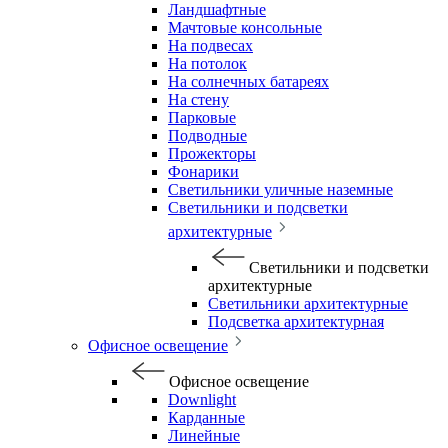
Ландшафтные
Мачтовые консольные
На подвесах
На потолок
На солнечных батареях
На стену
Парковые
Подводные
Прожекторы
Фонарики
Светильники уличные наземные
Светильники и подсветки
архитектурные
Светильники и подсветки
архитектурные
Светильники архитектурные
Подсветка архитектурная
Офисное освещение
Офисное освещение
Downlight
Карданные
Линейные