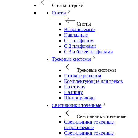
Споты и треки
Споты
Споты
Встраиваемые
Накладные
С 1 плафоном
С 2 плафонами
С 3 и более плафонами
Трековые системы
Трековые системы
Готовые решения
Комплектующие для треков
На струну
На шину
Шинопроводы
Светильники точечные
Светильники точечные
Светильники точечные
встраиваемые
Светильники точечные