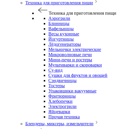
Техника для приготовления пищи
Техника для приготовления пищи
Аэрогрили
Блинницы
Вафельницы
Весы кухонные
Йогуртницы
Лёдогенераторы
Мельнички электрические
Микроволновые печи
Мини-печи и ростеры
Мультиварки и скороварки
Су-вид
Сушки для фруктов и овощей
Сэндвичницы
Тостеры
Упаковщики вакуумные
Фритюрницы
Хлебопечки
Электрогрили
Яйцеварки
Прочая техника
Блендеры, миксеры, измельчители