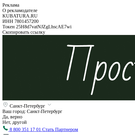
Реклама
О рекламодателе
KUBATURA.RU
ИНН 7801457200
Токен 25H8d7vatNJZgLhscAE7wi
Скопировать ссылку
Санкт-Петербург
Ваш город:
Санкт-Петербург
Да, верно
Нет, другой
8 800 351 17 01
Стать Партнером