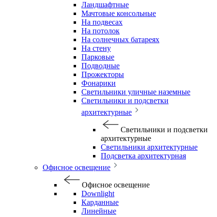
Ландшафтные
Мачтовые консольные
На подвесах
На потолок
На солнечных батареях
На стену
Парковые
Подводные
Прожекторы
Фонарики
Светильники уличные наземные
Светильники и подсветки
архитектурные
Светильники и подсветки
архитектурные
Светильники архитектурные
Подсветка архитектурная
Офисное освещение
Офисное освещение
Downlight
Карданные
Линейные