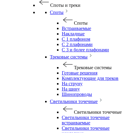
Споты и треки
Споты
Споты
Встраиваемые
Накладные
С 1 плафоном
С 2 плафонами
С 3 и более плафонами
Трековые системы
Трековые системы
Готовые решения
Комплектующие для треков
На струну
На шину
Шинопроводы
Светильники точечные
Светильники точечные
Светильники точечные
встраиваемые
Светильники точечные