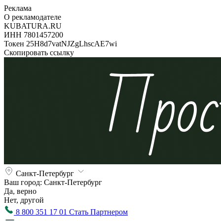
Реклама
О рекламодателе
KUBATURA.RU
ИНН 7801457200
Токен 25H8d7vatNJZgLhscAE7wi
Скопировать ссылку
Санкт-Петербург
Ваш город:
Санкт-Петербург
Да, верно
Нет, другой
8 800 351 17 01
Стать Партнером