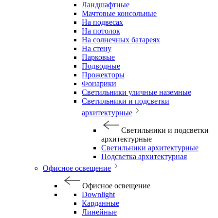
Ландшафтные
Мачтовые консольные
На подвесах
На потолок
На солнечных батареях
На стену
Парковые
Подводные
Прожекторы
Фонарики
Светильники уличные наземные
Светильники и подсветки
архитектурные
Светильники и подсветки
архитектурные
Светильники архитектурные
Подсветка архитектурная
Офисное освещение
Офисное освещение
Downlight
Карданные
Линейные