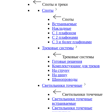
Споты и треки
Споты
Споты
Встраиваемые
Накладные
С 1 плафоном
С 2 плафонами
С 3 и более плафонами
Трековые системы
Трековые системы
Готовые решения
Комплектующие для треков
На струну
На шину
Шинопроводы
Светильники точечные
Светильники точечные
Светильники точечные
встраиваемые
Светильники точечные