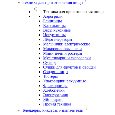
Техника для приготовления пищи
Техника для приготовления пищи
Аэрогрили
Блинницы
Вафельницы
Весы кухонные
Йогуртницы
Лёдогенераторы
Мельнички электрические
Микроволновые печи
Мини-печи и ростеры
Мультиварки и скороварки
Су-вид
Сушки для фруктов и овощей
Сэндвичницы
Тостеры
Упаковщики вакуумные
Фритюрницы
Хлебопечки
Электрогрили
Яйцеварки
Прочая техника
Блендеры, миксеры, измельчители