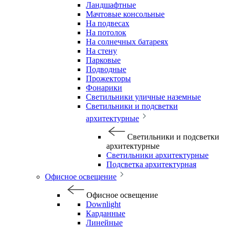
Ландшафтные
Мачтовые консольные
На подвесах
На потолок
На солнечных батареях
На стену
Парковые
Подводные
Прожекторы
Фонарики
Светильники уличные наземные
Светильники и подсветки
архитектурные
Светильники и подсветки
архитектурные
Светильники архитектурные
Подсветка архитектурная
Офисное освещение
Офисное освещение
Downlight
Карданные
Линейные