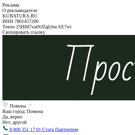
Реклама
О рекламодателе
KUBATURA.RU
ИНН 7801457200
Токен 25H8d7vatNJZgLhscAE7wi
Скопировать ссылку
Помона
Ваш город:
Помона
Да, верно
Нет, другой
8 800 351 17 01
Стать Партнером