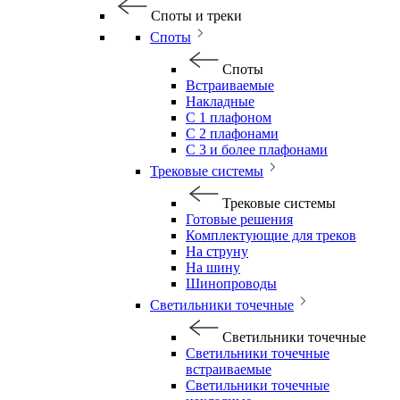
Споты и треки
Споты
Споты
Встраиваемые
Накладные
С 1 плафоном
С 2 плафонами
С 3 и более плафонами
Трековые системы
Трековые системы
Готовые решения
Комплектующие для треков
На струну
На шину
Шинопроводы
Светильники точечные
Светильники точечные
Светильники точечные
встраиваемые
Светильники точечные