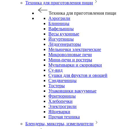
Техника для приготовления пищи
Техника для приготовления пищи
Аэрогрили
Блинницы
Вафельницы
Весы кухонные
Йогуртницы
Лёдогенераторы
Мельнички электрические
Микроволновые печи
Мини-печи и ростеры
Мультиварки и скороварки
Су-вид
Сушки для фруктов и овощей
Сэндвичницы
Тостеры
Упаковщики вакуумные
Фритюрницы
Хлебопечки
Электрогрили
Яйцеварки
Прочая техника
Блендеры, миксеры, измельчители