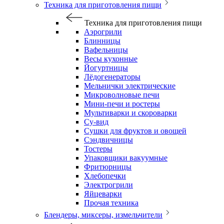
Техника для приготовления пищи
Техника для приготовления пищи
Аэрогрили
Блинницы
Вафельницы
Весы кухонные
Йогуртницы
Лёдогенераторы
Мельнички электрические
Микроволновые печи
Мини-печи и ростеры
Мультиварки и скороварки
Су-вид
Сушки для фруктов и овощей
Сэндвичницы
Тостеры
Упаковщики вакуумные
Фритюрницы
Хлебопечки
Электрогрили
Яйцеварки
Прочая техника
Блендеры, миксеры, измельчители