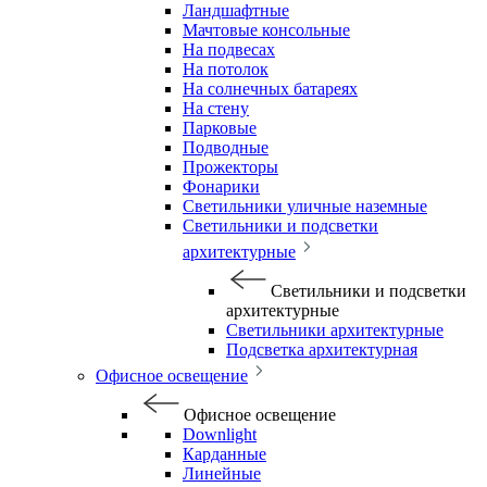
Ландшафтные
Мачтовые консольные
На подвесах
На потолок
На солнечных батареях
На стену
Парковые
Подводные
Прожекторы
Фонарики
Светильники уличные наземные
Светильники и подсветки
архитектурные
Светильники и подсветки
архитектурные
Светильники архитектурные
Подсветка архитектурная
Офисное освещение
Офисное освещение
Downlight
Карданные
Линейные