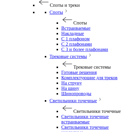
Споты и треки
Споты
Споты
Встраиваемые
Накладные
С 1 плафоном
С 2 плафонами
С 3 и более плафонами
Трековые системы
Трековые системы
Готовые решения
Комплектующие для треков
На струну
На шину
Шинопроводы
Светильники точечные
Светильники точечные
Светильники точечные
встраиваемые
Светильники точечные