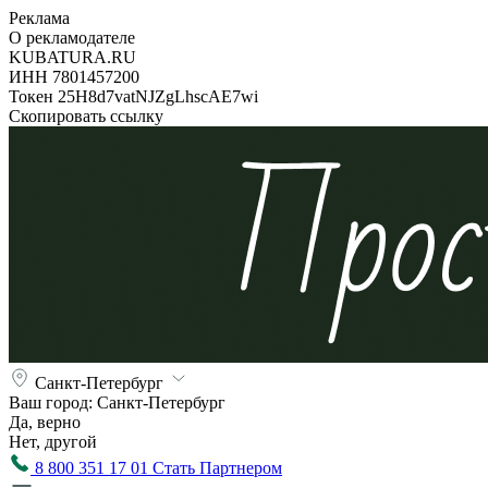
Реклама
О рекламодателе
KUBATURA.RU
ИНН 7801457200
Токен 25H8d7vatNJZgLhscAE7wi
Скопировать ссылку
Санкт-Петербург
Ваш город:
Санкт-Петербург
Да, верно
Нет, другой
8 800 351 17 01
Стать Партнером