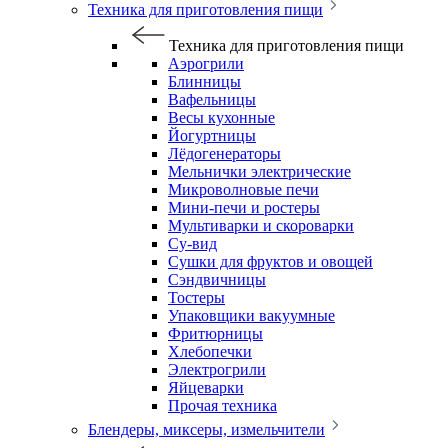
Техника для приготовления пищи
Техника для приготовления пищи
Аэрогрили
Блинницы
Вафельницы
Весы кухонные
Йогуртницы
Лёдогенераторы
Мельнички электрические
Микроволновые печи
Мини-печи и ростеры
Мультиварки и скороварки
Су-вид
Сушки для фруктов и овощей
Сэндвичницы
Тостеры
Упаковщики вакуумные
Фритюрницы
Хлебопечки
Электрогрили
Яйцеварки
Прочая техника
Блендеры, миксеры, измельчители