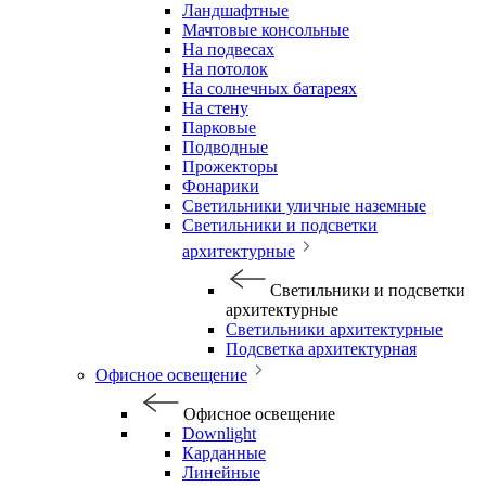
Ландшафтные
Мачтовые консольные
На подвесах
На потолок
На солнечных батареях
На стену
Парковые
Подводные
Прожекторы
Фонарики
Светильники уличные наземные
Светильники и подсветки
архитектурные
Светильники и подсветки
архитектурные
Светильники архитектурные
Подсветка архитектурная
Офисное освещение
Офисное освещение
Downlight
Карданные
Линейные