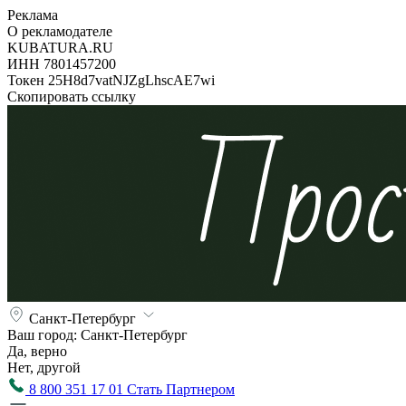
Реклама
О рекламодателе
KUBATURA.RU
ИНН 7801457200
Токен 25H8d7vatNJZgLhscAE7wi
Скопировать ссылку
Санкт-Петербург
Ваш город:
Санкт-Петербург
Да, верно
Нет, другой
8 800 351 17 01
Стать Партнером