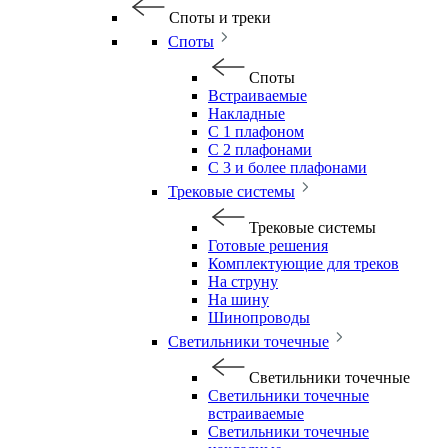
Споты и треки
Споты
Споты
Встраиваемые
Накладные
С 1 плафоном
С 2 плафонами
С 3 и более плафонами
Трековые системы
Трековые системы
Готовые решения
Комплектующие для треков
На струну
На шину
Шинопроводы
Светильники точечные
Светильники точечные
Светильники точечные
встраиваемые
Светильники точечные