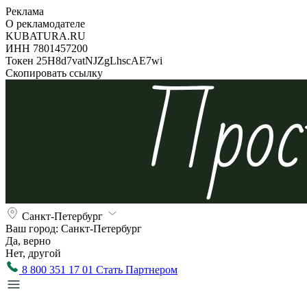
Реклама
О рекламодателе
KUBATURA.RU
ИНН 7801457200
Токен 25H8d7vatNJZgLhscAE7wi
Скопировать ссылку
Санкт-Петербург
Ваш город:
Санкт-Петербург
Да, верно
Нет, другой
8 800 351 17 01
Стать Партнером