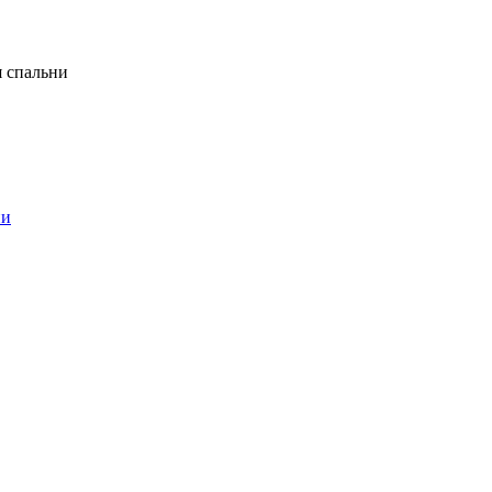
я спальни
ни