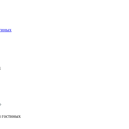
стиных
х
я гостиных