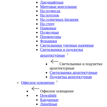
Ландшафтные
Мачтовые консольные
На подвесах
На потолок
На солнечных батареях
На стену
Парковые
Подводные
Прожекторы
Фонарики
Светильники уличные наземные
Светильники и подсветки
архитектурные
Светильники и подсветки
архитектурные
Светильники архитектурные
Подсветка архитектурная
Офисное освещение
Офисное освещение
Downlight
Карданные
Линейные