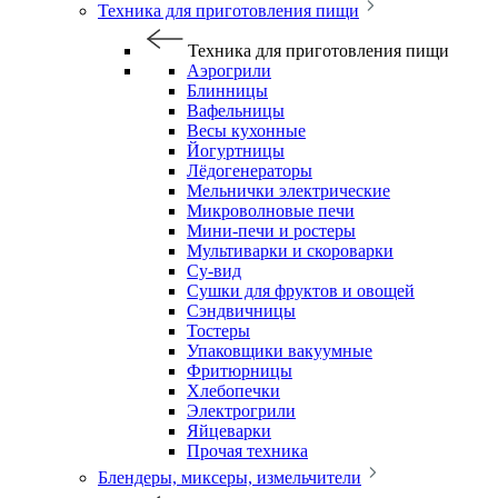
Техника для приготовления пищи
Техника для приготовления пищи
Аэрогрили
Блинницы
Вафельницы
Весы кухонные
Йогуртницы
Лёдогенераторы
Мельнички электрические
Микроволновые печи
Мини-печи и ростеры
Мультиварки и скороварки
Су-вид
Сушки для фруктов и овощей
Сэндвичницы
Тостеры
Упаковщики вакуумные
Фритюрницы
Хлебопечки
Электрогрили
Яйцеварки
Прочая техника
Блендеры, миксеры, измельчители