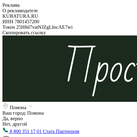
Реклама
О рекламодателе
KUBATURA.RU
ИНН 7801457200
Токен 25H8d7vatNJZgLhscAE7wi
Скопировать ссылку
Помона
Ваш город:
Помона
Да, верно
Нет, другой
8 800 351 17 01
Стать Партнером