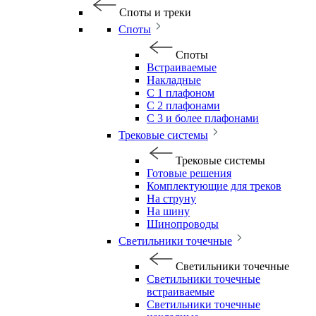
Споты и треки
Споты
Споты
Встраиваемые
Накладные
С 1 плафоном
С 2 плафонами
С 3 и более плафонами
Трековые системы
Трековые системы
Готовые решения
Комплектующие для треков
На струну
На шину
Шинопроводы
Светильники точечные
Светильники точечные
Светильники точечные
встраиваемые
Светильники точечные