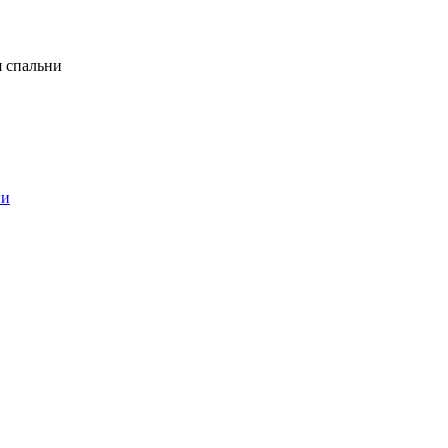
я спальни
ни