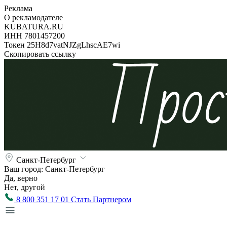
Реклама
О рекламодателе
KUBATURA.RU
ИНН 7801457200
Токен 25H8d7vatNJZgLhscAE7wi
Скопировать ссылку
Санкт-Петербург
Ваш город:
Санкт-Петербург
Да, верно
Нет, другой
8 800 351 17 01
Стать Партнером