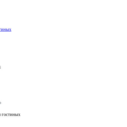
стиных
х
я гостиных