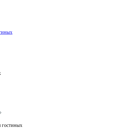
стиных
х
я гостиных