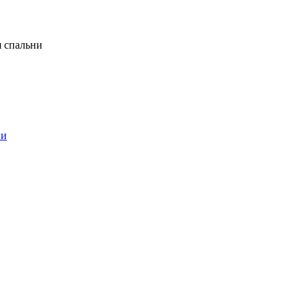
я спальни
ни