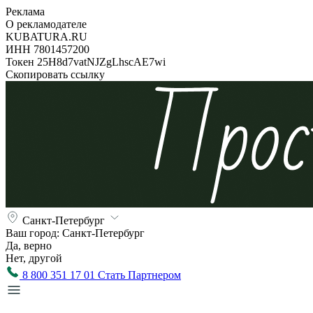
Реклама
О рекламодателе
KUBATURA.RU
ИНН 7801457200
Токен 25H8d7vatNJZgLhscAE7wi
Скопировать ссылку
Санкт-Петербург
Ваш город:
Санкт-Петербург
Да, верно
Нет, другой
8 800 351 17 01
Стать Партнером