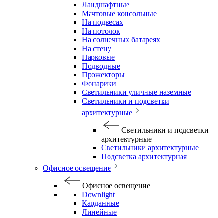
Ландшафтные
Мачтовые консольные
На подвесах
На потолок
На солнечных батареях
На стену
Парковые
Подводные
Прожекторы
Фонарики
Светильники уличные наземные
Светильники и подсветки
архитектурные
Светильники и подсветки
архитектурные
Светильники архитектурные
Подсветка архитектурная
Офисное освещение
Офисное освещение
Downlight
Карданные
Линейные