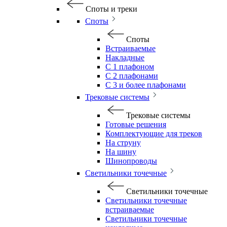
Споты и треки
Споты
Споты
Встраиваемые
Накладные
С 1 плафоном
С 2 плафонами
С 3 и более плафонами
Трековые системы
Трековые системы
Готовые решения
Комплектующие для треков
На струну
На шину
Шинопроводы
Светильники точечные
Светильники точечные
Светильники точечные
встраиваемые
Светильники точечные