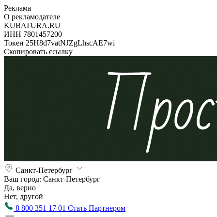
Реклама
О рекламодателе
KUBATURA.RU
ИНН 7801457200
Токен 25H8d7vatNJZgLhscAE7wi
Скопировать ссылку
Санкт-Петербург
Ваш город:
Санкт-Петербург
Да, верно
Нет, другой
8 800 351 17 01
Стать Партнером