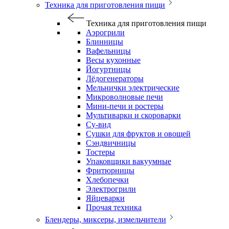
Техника для приготовления пищи
Техника для приготовления пищи
Аэрогрили
Блинницы
Вафельницы
Весы кухонные
Йогуртницы
Лёдогенераторы
Мельнички электрические
Микроволновые печи
Мини-печи и ростеры
Мультиварки и скороварки
Су-вид
Сушки для фруктов и овощей
Сэндвичницы
Тостеры
Упаковщики вакуумные
Фритюрницы
Хлебопечки
Электрогрили
Яйцеварки
Прочая техника
Блендеры, миксеры, измельчители