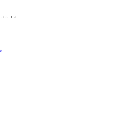
я спальни
ни