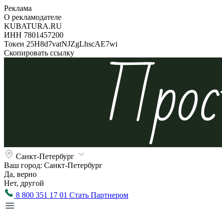
Реклама
О рекламодателе
KUBATURA.RU
ИНН 7801457200
Токен 25H8d7vatNJZgLhscAE7wi
Скопировать ссылку
Санкт-Петербург
Ваш город:
Санкт-Петербург
Да, верно
Нет, другой
8 800 351 17 01
Стать Партнером