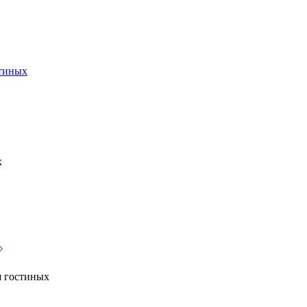
стиных
х
я гостиных