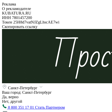
Реклама
О рекламодателе
KUBATURA.RU
ИНН 7801457200
Токен 25H8d7vatNJZgLhscAE7wi
Скопировать ссылку
Санкт-Петербург
Ваш город:
Санкт-Петербург
Да, верно
Нет, другой
8 800 351 17 01
Стать Партнером