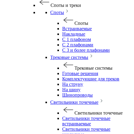
Споты и треки
Споты
Споты
Встраиваемые
Накладные
С 1 плафоном
С 2 плафонами
С 3 и более плафонами
Трековые системы
Трековые системы
Готовые решения
Комплектующие для треков
На струну
На шину
Шинопроводы
Светильники точечные
Светильники точечные
Светильники точечные
встраиваемые
Светильники точечные