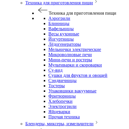
Техника для приготовления пищи
Техника для приготовления пищи
Аэрогрили
Блинницы
Вафельницы
Весы кухонные
Йогуртницы
Лёдогенераторы
Мельнички электрические
Микроволновые печи
Мини-печи и ростеры
Мультиварки и скороварки
Су-вид
Сушки для фруктов и овощей
Сэндвичницы
Тостеры
Упаковщики вакуумные
Фритюрницы
Хлебопечки
Электрогрили
Яйцеварки
Прочая техника
Блендеры, миксеры, измельчители