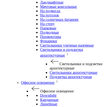
Ландшафтные
Мачтовые консольные
На подвесах
На потолок
На солнечных батареях
На стену
Парковые
Подводные
Прожекторы
Фонарики
Светильники уличные наземные
Светильники и подсветки
архитектурные
Светильники и подсветки
архитектурные
Светильники архитектурные
Подсветка архитектурная
Офисное освещение
Офисное освещение
Downlight
Карданные
Линейные