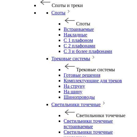
Споты и треки
Споты
Споты
Встраиваемые
Накладные
С 1 плафоном
С 2 плафонами
С 3 и более плафонами
Трековые системы
Трековые системы
Готовые решения
Комплектующие для треков
На струну
На шину
Шинопроводы
Светильники точечные
Светильники точечные
Светильники точечные
встраиваемые
Светильники точечные