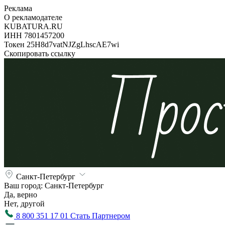
Реклама
О рекламодателе
KUBATURA.RU
ИНН 7801457200
Токен 25H8d7vatNJZgLhscAE7wi
Скопировать ссылку
Санкт-Петербург
Ваш город:
Санкт-Петербург
Да, верно
Нет, другой
8 800 351 17 01
Стать Партнером