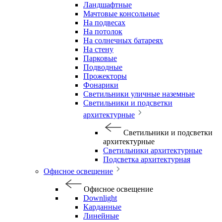
Ландшафтные
Мачтовые консольные
На подвесах
На потолок
На солнечных батареях
На стену
Парковые
Подводные
Прожекторы
Фонарики
Светильники уличные наземные
Светильники и подсветки
архитектурные
Светильники и подсветки
архитектурные
Светильники архитектурные
Подсветка архитектурная
Офисное освещение
Офисное освещение
Downlight
Карданные
Линейные