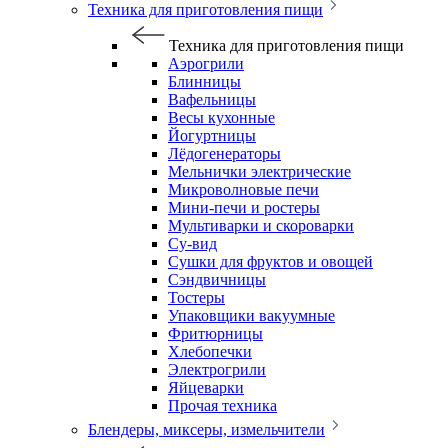
Техника для приготовления пищи
Техника для приготовления пищи
Аэрогрили
Блинницы
Вафельницы
Весы кухонные
Йогуртницы
Лёдогенераторы
Мельнички электрические
Микроволновые печи
Мини-печи и ростеры
Мультиварки и скороварки
Су-вид
Сушки для фруктов и овощей
Сэндвичницы
Тостеры
Упаковщики вакуумные
Фритюрницы
Хлебопечки
Электрогрили
Яйцеварки
Прочая техника
Блендеры, миксеры, измельчители