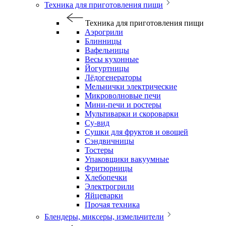
Техника для приготовления пищи
Техника для приготовления пищи
Аэрогрили
Блинницы
Вафельницы
Весы кухонные
Йогуртницы
Лёдогенераторы
Мельнички электрические
Микроволновые печи
Мини-печи и ростеры
Мультиварки и скороварки
Су-вид
Сушки для фруктов и овощей
Сэндвичницы
Тостеры
Упаковщики вакуумные
Фритюрницы
Хлебопечки
Электрогрили
Яйцеварки
Прочая техника
Блендеры, миксеры, измельчители