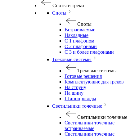
Споты и треки
Споты
Споты
Встраиваемые
Накладные
С 1 плафоном
С 2 плафонами
С 3 и более плафонами
Трековые системы
Трековые системы
Готовые решения
Комплектующие для треков
На струну
На шину
Шинопроводы
Светильники точечные
Светильники точечные
Светильники точечные
встраиваемые
Светильники точечные