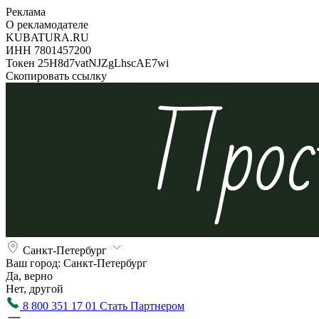
Реклама
О рекламодателе
KUBATURA.RU
ИНН 7801457200
Токен 25H8d7vatNJZgLhscAE7wi
Скопировать ссылку
Санкт-Петербург
Ваш город:
Санкт-Петербург
Да, верно
Нет, другой
8 800 351 17 01
Стать Партнером