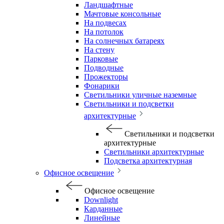
Ландшафтные
Мачтовые консольные
На подвесах
На потолок
На солнечных батареях
На стену
Парковые
Подводные
Прожекторы
Фонарики
Светильники уличные наземные
Светильники и подсветки
архитектурные
Светильники и подсветки
архитектурные
Светильники архитектурные
Подсветка архитектурная
Офисное освещение
Офисное освещение
Downlight
Карданные
Линейные