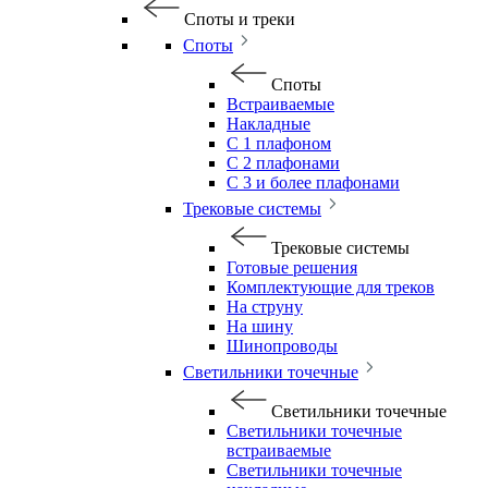
Споты и треки
Споты
Споты
Встраиваемые
Накладные
С 1 плафоном
С 2 плафонами
С 3 и более плафонами
Трековые системы
Трековые системы
Готовые решения
Комплектующие для треков
На струну
На шину
Шинопроводы
Светильники точечные
Светильники точечные
Светильники точечные
встраиваемые
Светильники точечные