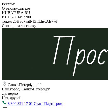
Реклама
О рекламодателе
KUBATURA.RU
ИНН 7801457200
Токен 25H8d7vatNJZgLhscAE7wi
Скопировать ссылку
Санкт-Петербург
Ваш город:
Санкт-Петербург
Да, верно
Нет, другой
8 800 351 17 01
Стать Партнером