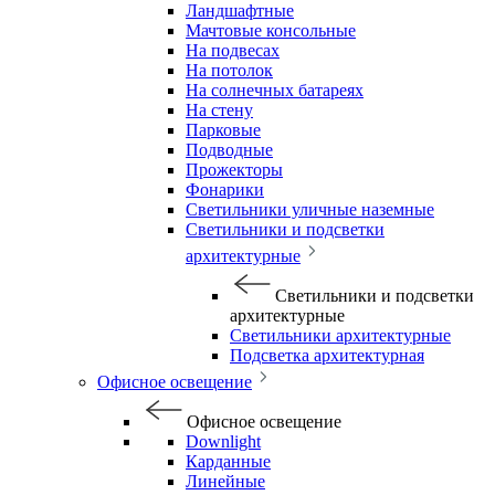
Ландшафтные
Мачтовые консольные
На подвесах
На потолок
На солнечных батареях
На стену
Парковые
Подводные
Прожекторы
Фонарики
Светильники уличные наземные
Светильники и подсветки
архитектурные
Светильники и подсветки
архитектурные
Светильники архитектурные
Подсветка архитектурная
Офисное освещение
Офисное освещение
Downlight
Карданные
Линейные