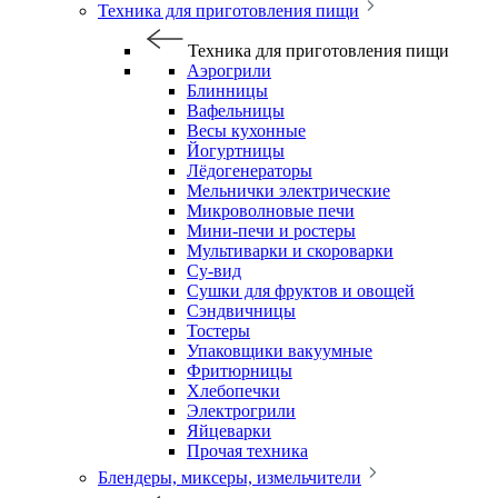
Техника для приготовления пищи
Техника для приготовления пищи
Аэрогрили
Блинницы
Вафельницы
Весы кухонные
Йогуртницы
Лёдогенераторы
Мельнички электрические
Микроволновые печи
Мини-печи и ростеры
Мультиварки и скороварки
Су-вид
Сушки для фруктов и овощей
Сэндвичницы
Тостеры
Упаковщики вакуумные
Фритюрницы
Хлебопечки
Электрогрили
Яйцеварки
Прочая техника
Блендеры, миксеры, измельчители