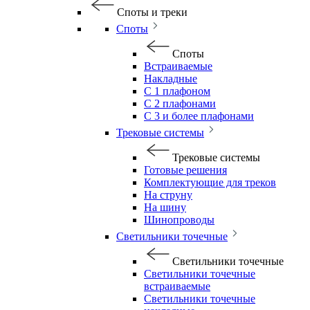
Споты и треки
Споты
Споты
Встраиваемые
Накладные
С 1 плафоном
С 2 плафонами
С 3 и более плафонами
Трековые системы
Трековые системы
Готовые решения
Комплектующие для треков
На струну
На шину
Шинопроводы
Светильники точечные
Светильники точечные
Светильники точечные
встраиваемые
Светильники точечные