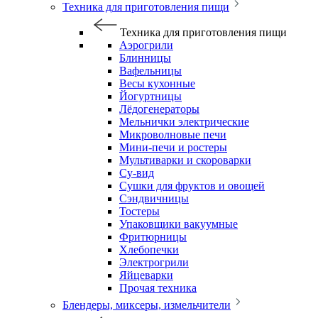
Техника для приготовления пищи
Техника для приготовления пищи
Аэрогрили
Блинницы
Вафельницы
Весы кухонные
Йогуртницы
Лёдогенераторы
Мельнички электрические
Микроволновые печи
Мини-печи и ростеры
Мультиварки и скороварки
Су-вид
Сушки для фруктов и овощей
Сэндвичницы
Тостеры
Упаковщики вакуумные
Фритюрницы
Хлебопечки
Электрогрили
Яйцеварки
Прочая техника
Блендеры, миксеры, измельчители