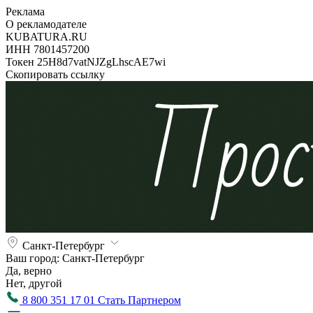
Реклама
О рекламодателе
KUBATURA.RU
ИНН 7801457200
Токен 25H8d7vatNJZgLhscAE7wi
Скопировать ссылку
Санкт-Петербург
Ваш город:
Санкт-Петербург
Да, верно
Нет, другой
8 800 351 17 01
Стать Партнером