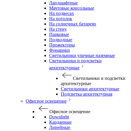
Ландшафтные
Мачтовые консольные
На подвесах
На потолок
На солнечных батареях
На стену
Парковые
Подводные
Прожекторы
Фонарики
Светильники уличные наземные
Светильники и подсветки
архитектурные
Светильники и подсветки
архитектурные
Светильники архитектурные
Подсветка архитектурная
Офисное освещение
Офисное освещение
Downlight
Карданные
Линейные