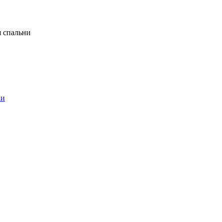
я спальни
ни