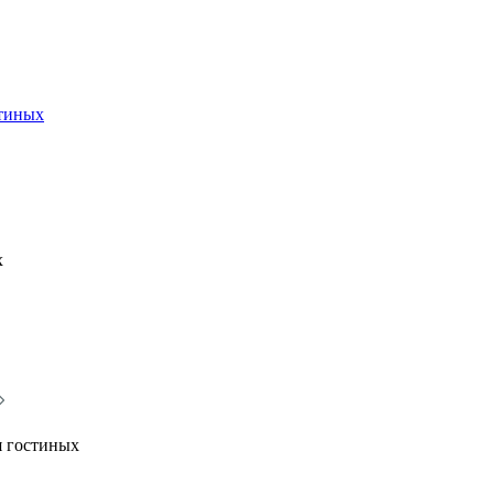
стиных
х
я гостиных