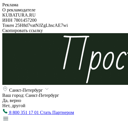
Реклама
О рекламодателе
KUBATURA.RU
ИНН 7801457200
Токен 25H8d7vatNJZgLhscAE7wi
Скопировать ссылку
Санкт-Петербург
Ваш город:
Санкт-Петербург
Да, верно
Нет, другой
8 800 351 17 01
Стать Партнером