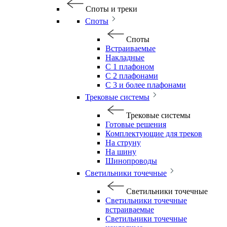
Споты и треки
Споты
Споты
Встраиваемые
Накладные
С 1 плафоном
С 2 плафонами
С 3 и более плафонами
Трековые системы
Трековые системы
Готовые решения
Комплектующие для треков
На струну
На шину
Шинопроводы
Светильники точечные
Светильники точечные
Светильники точечные
встраиваемые
Светильники точечные