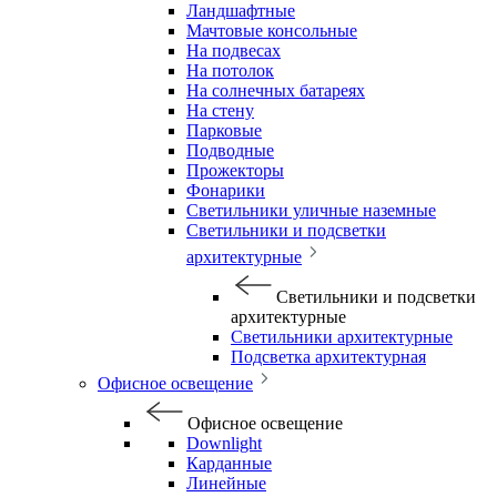
Ландшафтные
Мачтовые консольные
На подвесах
На потолок
На солнечных батареях
На стену
Парковые
Подводные
Прожекторы
Фонарики
Светильники уличные наземные
Светильники и подсветки
архитектурные
Светильники и подсветки
архитектурные
Светильники архитектурные
Подсветка архитектурная
Офисное освещение
Офисное освещение
Downlight
Карданные
Линейные