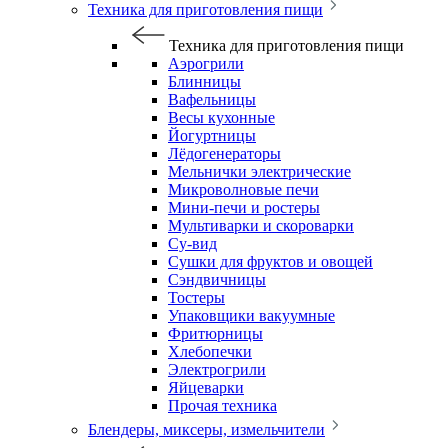
Техника для приготовления пищи
Техника для приготовления пищи
Аэрогрили
Блинницы
Вафельницы
Весы кухонные
Йогуртницы
Лёдогенераторы
Мельнички электрические
Микроволновые печи
Мини-печи и ростеры
Мультиварки и скороварки
Су-вид
Сушки для фруктов и овощей
Сэндвичницы
Тостеры
Упаковщики вакуумные
Фритюрницы
Хлебопечки
Электрогрили
Яйцеварки
Прочая техника
Блендеры, миксеры, измельчители