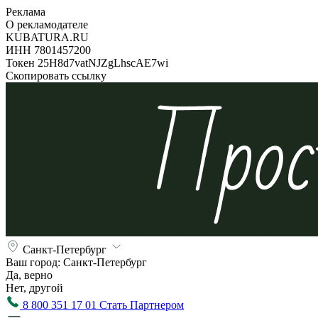
Реклама
О рекламодателе
KUBATURA.RU
ИНН 7801457200
Токен 25H8d7vatNJZgLhscAE7wi
Скопировать ссылку
Санкт-Петербург
Ваш город:
Санкт-Петербург
Да, верно
Нет, другой
8 800 351 17 01
Стать Партнером