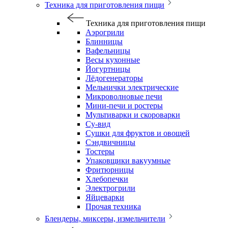
Техника для приготовления пищи
Техника для приготовления пищи
Аэрогрили
Блинницы
Вафельницы
Весы кухонные
Йогуртницы
Лёдогенераторы
Мельнички электрические
Микроволновые печи
Мини-печи и ростеры
Мультиварки и скороварки
Су-вид
Сушки для фруктов и овощей
Сэндвичницы
Тостеры
Упаковщики вакуумные
Фритюрницы
Хлебопечки
Электрогрили
Яйцеварки
Прочая техника
Блендеры, миксеры, измельчители