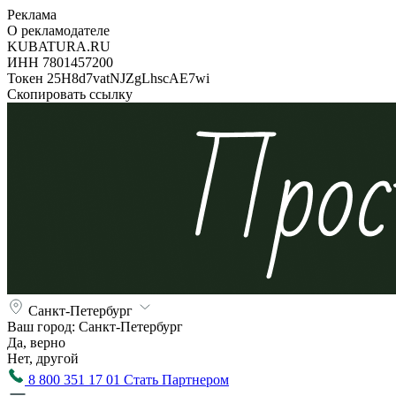
Реклама
О рекламодателе
KUBATURA.RU
ИНН 7801457200
Токен 25H8d7vatNJZgLhscAE7wi
Скопировать ссылку
Санкт-Петербург
Ваш город:
Санкт-Петербург
Да, верно
Нет, другой
8 800 351 17 01
Стать Партнером