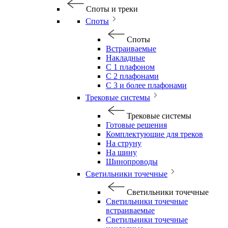
Споты и треки
Споты
Споты
Встраиваемые
Накладные
С 1 плафоном
С 2 плафонами
С 3 и более плафонами
Трековые системы
Трековые системы
Готовые решения
Комплектующие для треков
На струну
На шину
Шинопроводы
Светильники точечные
Светильники точечные
Светильники точечные
встраиваемые
Светильники точечные