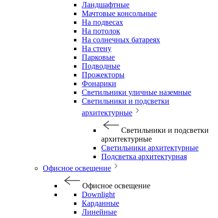
Ландшафтные
Мачтовые консольные
На подвесах
На потолок
На солнечных батареях
На стену
Парковые
Подводные
Прожекторы
Фонарики
Светильники уличные наземные
Светильники и подсветки
архитектурные
Светильники и подсветки
архитектурные
Светильники архитектурные
Подсветка архитектурная
Офисное освещение
Офисное освещение
Downlight
Карданные
Линейные