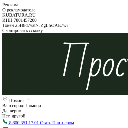
Реклама
О рекламодателе
KUBATURA.RU
ИНН 7801457200
Токен 25H8d7vatNJZgLhscAE7wi
Скопировать ссылку
Помона
Ваш город:
Помона
Да, верно
Нет, другой
8 800 351 17 01
Стать Партнером