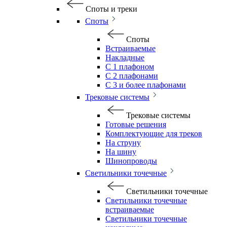
Споты и треки
Споты
Споты
Встраиваемые
Накладные
С 1 плафоном
С 2 плафонами
С 3 и более плафонами
Трековые системы
Трековые системы
Готовые решения
Комплектующие для треков
На струну
На шину
Шинопроводы
Светильники точечные
Светильники точечные
Светильники точечные
встраиваемые
Светильники точечные