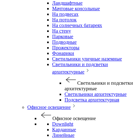
Ландшафтные
Мачтовые консольные
На подвесах
На потолок
На солнечных батареях
На стену
Парковые
Подводные
Прожекторы
Фонарики
Светильники уличные наземные
Светильники и подсветки
архитектурные
Светильники и подсветки
архитектурные
Светильники архитектурные
Подсветка архитектурная
Офисное освещение
Офисное освещение
Downlight
Карданные
Линейные