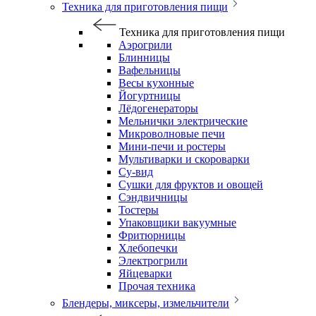
Техника для приготовления пищи
Техника для приготовления пищи
Аэрогрили
Блинницы
Вафельницы
Весы кухонные
Йогуртницы
Лёдогенераторы
Мельнички электрические
Микроволновые печи
Мини-печи и ростеры
Мультиварки и скороварки
Су-вид
Сушки для фруктов и овощей
Сэндвичницы
Тостеры
Упаковщики вакуумные
Фритюрницы
Хлебопечки
Электрогрили
Яйцеварки
Прочая техника
Блендеры, миксеры, измельчители