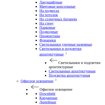
Ландшафтные
Мачтовые консольные
На подвесах
На потолок
На солнечных батареях
На стену
Парковые
Подводные
Прожекторы
Фонарики
Светильники уличные наземные
Светильники и подсветки
архитектурные
Светильники и подсветки
архитектурные
Светильники архитектурные
Подсветка архитектурная
Офисное освещение
Офисное освещение
Downlight
Карданные
Линейные