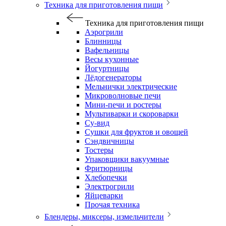
Техника для приготовления пищи
Техника для приготовления пищи
Аэрогрили
Блинницы
Вафельницы
Весы кухонные
Йогуртницы
Лёдогенераторы
Мельнички электрические
Микроволновые печи
Мини-печи и ростеры
Мультиварки и скороварки
Су-вид
Сушки для фруктов и овощей
Сэндвичницы
Тостеры
Упаковщики вакуумные
Фритюрницы
Хлебопечки
Электрогрили
Яйцеварки
Прочая техника
Блендеры, миксеры, измельчители