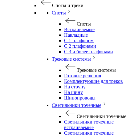
Споты и треки
Споты
Споты
Встраиваемые
Накладные
С 1 плафоном
С 2 плафонами
С 3 и более плафонами
Трековые системы
Трековые системы
Готовые решения
Комплектующие для треков
На струну
На шину
Шинопроводы
Светильники точечные
Светильники точечные
Светильники точечные
встраиваемые
Светильники точечные