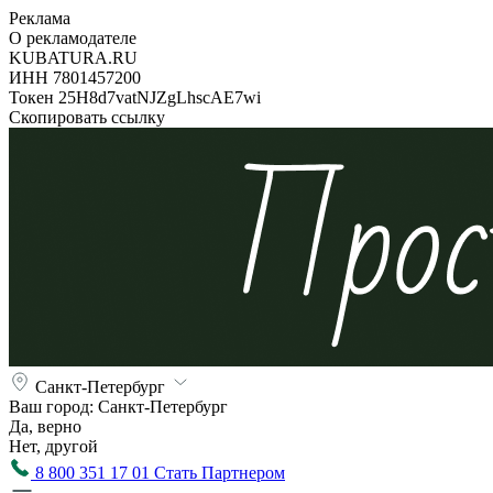
Реклама
О рекламодателе
KUBATURA.RU
ИНН 7801457200
Токен 25H8d7vatNJZgLhscAE7wi
Скопировать ссылку
Санкт-Петербург
Ваш город:
Санкт-Петербург
Да, верно
Нет, другой
8 800 351 17 01
Стать Партнером