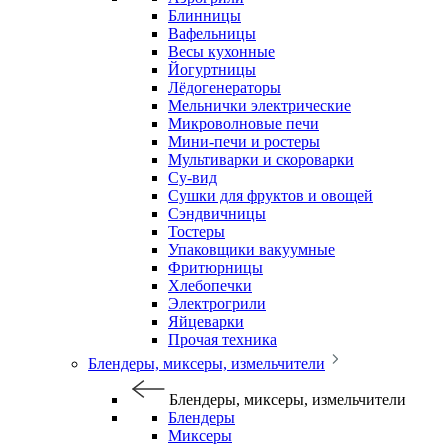
Блинницы
Вафельницы
Весы кухонные
Йогуртницы
Лёдогенераторы
Мельнички электрические
Микроволновые печи
Мини-печи и ростеры
Мультиварки и скороварки
Су-вид
Сушки для фруктов и овощей
Сэндвичницы
Тостеры
Упаковщики вакуумные
Фритюрницы
Хлебопечки
Электрогрили
Яйцеварки
Прочая техника
Блендеры, миксеры, измельчители
Блендеры, миксеры, измельчители
Блендеры
Миксеры