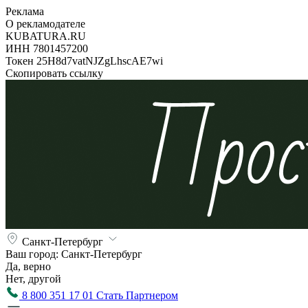
Реклама
О рекламодателе
KUBATURA.RU
ИНН 7801457200
Токен 25H8d7vatNJZgLhscAE7wi
Скопировать ссылку
Санкт-Петербург
Ваш город:
Санкт-Петербург
Да, верно
Нет, другой
8 800 351 17 01
Стать Партнером