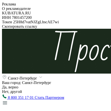
Реклама
О рекламодателе
KUBATURA.RU
ИНН 7801457200
Токен 25H8d7vatNJZgLhscAE7wi
Скопировать ссылку
Санкт-Петербург
Ваш город:
Санкт-Петербург
Да, верно
Нет, другой
8 800 351 17 01
Стать Партнером