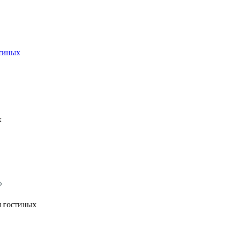
стиных
х
я гостиных