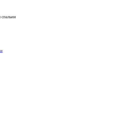
я спальни
ни