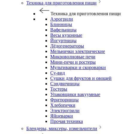
Техника для приготовления пищи
Техника для приготовления пищи
Аэрогрили
Блинницы
Вафельницы
Весы кухонные
Йогуртницы
Лёдогенераторы
Мельнички электрические
Микроволновые печи
Мини-печи и ростеры
Мультиварки и скороварки
Су-вид
Сушки для фруктов и овощей
Сэндвичницы
Тостеры
Упаковщики вакуумные
Фритюрницы
Хлебопечки
Электрогрили
Яйцеварки
Прочая техника
Блендеры, миксеры, измельчители