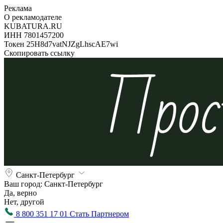
Реклама
О рекламодателе
KUBATURA.RU
ИНН 7801457200
Токен 25H8d7vatNJZgLhscAE7wi
Скопировать ссылку
Санкт-Петербург
Ваш город:
Санкт-Петербург
Да, верно
Нет, другой
8 800 351 17 01
Стать Партнером