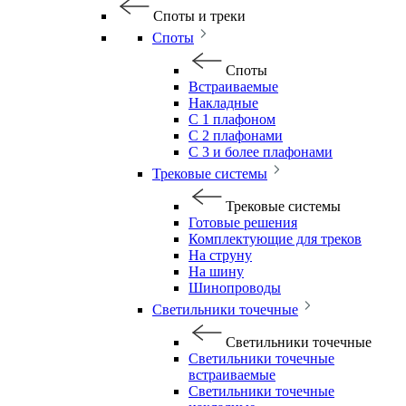
Споты и треки
Споты
Споты
Встраиваемые
Накладные
С 1 плафоном
С 2 плафонами
С 3 и более плафонами
Трековые системы
Трековые системы
Готовые решения
Комплектующие для треков
На струну
На шину
Шинопроводы
Светильники точечные
Светильники точечные
Светильники точечные
встраиваемые
Светильники точечные