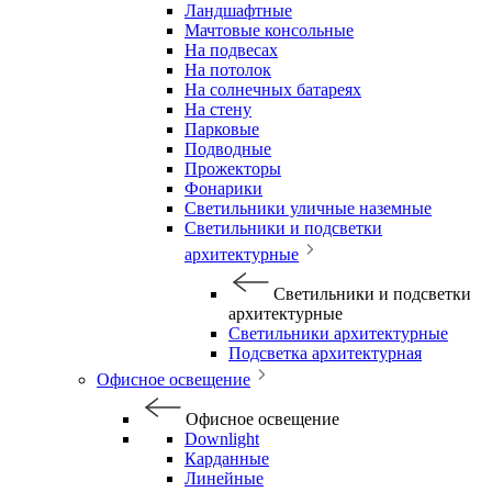
Ландшафтные
Мачтовые консольные
На подвесах
На потолок
На солнечных батареях
На стену
Парковые
Подводные
Прожекторы
Фонарики
Светильники уличные наземные
Светильники и подсветки
архитектурные
Светильники и подсветки
архитектурные
Светильники архитектурные
Подсветка архитектурная
Офисное освещение
Офисное освещение
Downlight
Карданные
Линейные