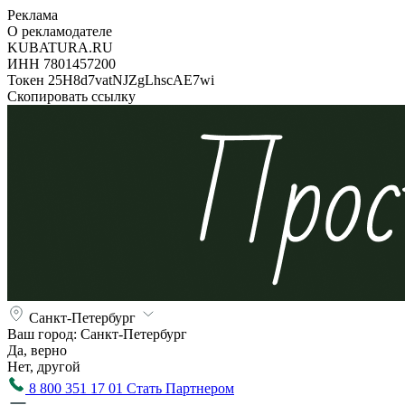
Реклама
О рекламодателе
KUBATURA.RU
ИНН 7801457200
Токен 25H8d7vatNJZgLhscAE7wi
Скопировать ссылку
Санкт-Петербург
Ваш город:
Санкт-Петербург
Да, верно
Нет, другой
8 800 351 17 01
Стать Партнером