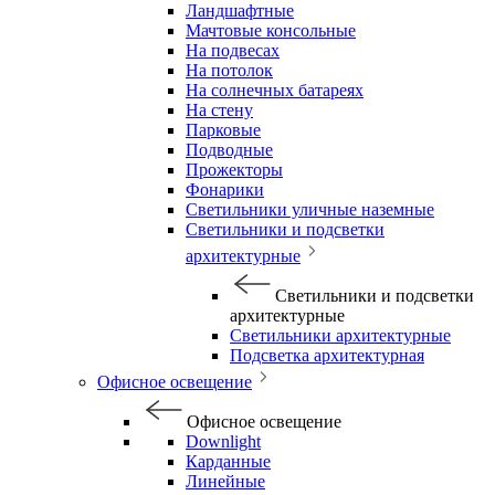
Ландшафтные
Мачтовые консольные
На подвесах
На потолок
На солнечных батареях
На стену
Парковые
Подводные
Прожекторы
Фонарики
Светильники уличные наземные
Светильники и подсветки
архитектурные
Светильники и подсветки
архитектурные
Светильники архитектурные
Подсветка архитектурная
Офисное освещение
Офисное освещение
Downlight
Карданные
Линейные