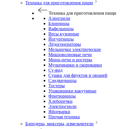
Техника для приготовления пищи
Техника для приготовления пищи
Аэрогрили
Блинницы
Вафельницы
Весы кухонные
Йогуртницы
Лёдогенераторы
Мельнички электрические
Микроволновые печи
Мини-печи и ростеры
Мультиварки и скороварки
Су-вид
Сушки для фруктов и овощей
Сэндвичницы
Тостеры
Упаковщики вакуумные
Фритюрницы
Хлебопечки
Электрогрили
Яйцеварки
Прочая техника
Блендеры, миксеры, измельчители