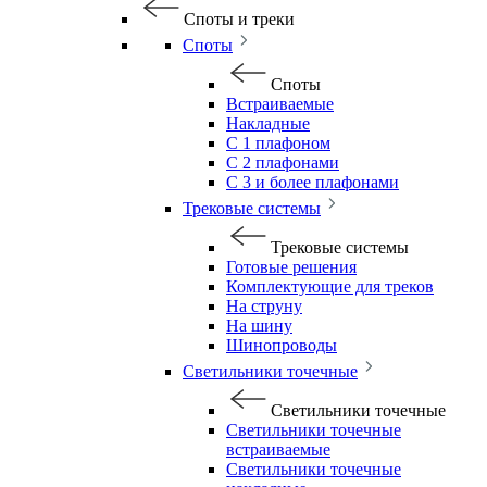
Споты и треки
Споты
Споты
Встраиваемые
Накладные
С 1 плафоном
С 2 плафонами
С 3 и более плафонами
Трековые системы
Трековые системы
Готовые решения
Комплектующие для треков
На струну
На шину
Шинопроводы
Светильники точечные
Светильники точечные
Светильники точечные
встраиваемые
Светильники точечные