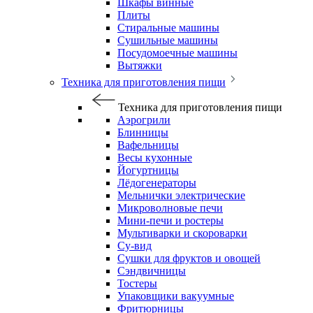
Шкафы винные
Плиты
Стиральные машины
Сушильные машины
Посудомоечные машины
Вытяжки
Техника для приготовления пищи
Техника для приготовления пищи
Аэрогрили
Блинницы
Вафельницы
Весы кухонные
Йогуртницы
Лёдогенераторы
Мельнички электрические
Микроволновые печи
Мини-печи и ростеры
Мультиварки и скороварки
Су-вид
Сушки для фруктов и овощей
Сэндвичницы
Тостеры
Упаковщики вакуумные
Фритюрницы