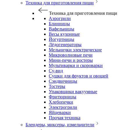
Техника для приготовления пищи
Техника для приготовления пищи
Аэрогрили
Блинницы
Вафельницы
Весы кухонные
Йогуртницы
Лёдогенераторы
Мельнички электрические
Микроволновые печи
Мини-печи и ростеры
Мультиварки и скороварки
Су-вид
Сушки для фруктов и овощей
Сэндвичницы
Тостеры
Упаковщики вакуумные
Фритюрницы
Хлебопечки
Электрогрили
Яйцеварки
Прочая техника
Блендеры, миксеры, измельчители