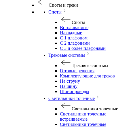
Споты и треки
Споты
Споты
Встраиваемые
Накладные
С 1 плафоном
С 2 плафонами
С 3 и более плафонами
Трековые системы
Трековые системы
Готовые решения
Комплектующие для треков
На струну
На шину
Шинопроводы
Светильники точечные
Светильники точечные
Светильники точечные
встраиваемые
Светильники точечные