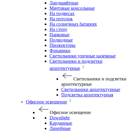
Ландшафтные
Мачтовые консольные
На подвесах
На потолок
На солнечных батареях
На стену
Парковые
Подводные
Прожекторы
Фонарики
Светильники уличные наземные
Светильники и подсветки
архитектурные
Светильники и подсветки
архитектурные
Светильники архитектурные
Подсветка архитектурная
Офисное освещение
Офисное освещение
Downlight
Карданные
Линейные