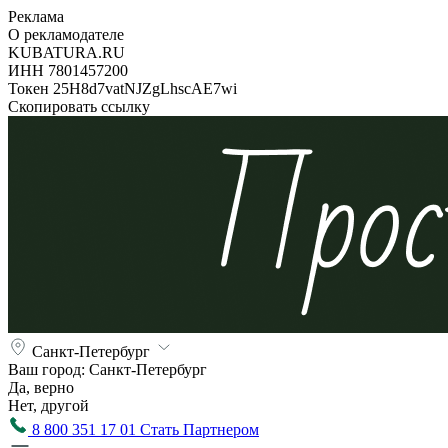
Реклама
О рекламодателе
KUBATURA.RU
ИНН 7801457200
Токен 25H8d7vatNJZgLhscAE7wi
Скопировать ссылку
Санкт-Петербург
Ваш город:
Санкт-Петербург
Да, верно
Нет, другой
8 800 351 17 01
Стать Партнером