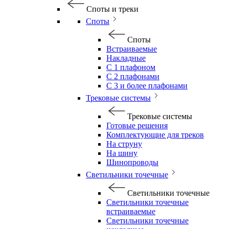
Споты и треки
Споты
Споты
Встраиваемые
Накладные
С 1 плафоном
С 2 плафонами
С 3 и более плафонами
Трековые системы
Трековые системы
Готовые решения
Комплектующие для треков
На струну
На шину
Шинопроводы
Светильники точечные
Светильники точечные
Светильники точечные
встраиваемые
Светильники точечные