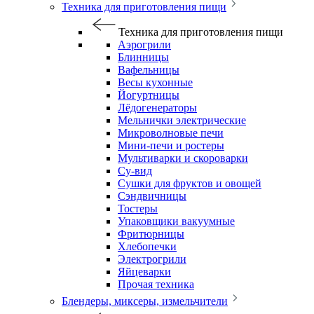
Техника для приготовления пищи
Техника для приготовления пищи
Аэрогрили
Блинницы
Вафельницы
Весы кухонные
Йогуртницы
Лёдогенераторы
Мельнички электрические
Микроволновые печи
Мини-печи и ростеры
Мультиварки и скороварки
Су-вид
Сушки для фруктов и овощей
Сэндвичницы
Тостеры
Упаковщики вакуумные
Фритюрницы
Хлебопечки
Электрогрили
Яйцеварки
Прочая техника
Блендеры, миксеры, измельчители