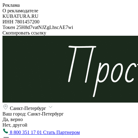
Реклама
О рекламодателе
KUBATURA.RU
ИНН 7801457200
Токен 25H8d7vatNJZgLhscAE7wi
Скопировать ссылку
Санкт-Петербург
Ваш город:
Санкт-Петербург
Да, верно
Нет, другой
8 800 351 17 01
Стать Партнером