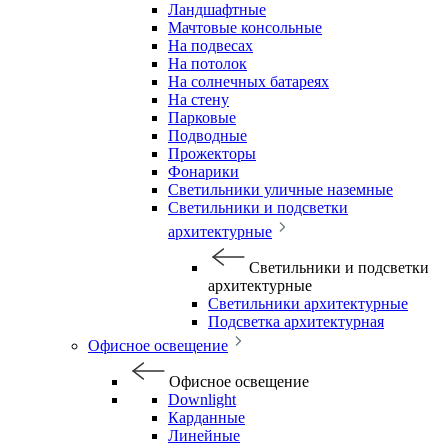
Ландшафтные
Мачтовые консольные
На подвесах
На потолок
На солнечных батареях
На стену
Парковые
Подводные
Прожекторы
Фонарики
Светильники уличные наземные
Светильники и подсветки
архитектурные
Светильники и подсветки
архитектурные
Светильники архитектурные
Подсветка архитектурная
Офисное освещение
Офисное освещение
Downlight
Карданные
Линейные