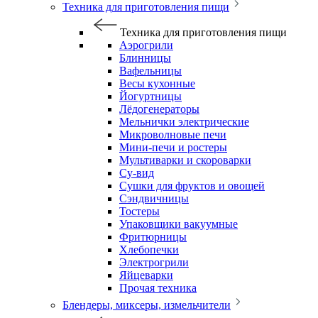
Техника для приготовления пищи
Техника для приготовления пищи
Аэрогрили
Блинницы
Вафельницы
Весы кухонные
Йогуртницы
Лёдогенераторы
Мельнички электрические
Микроволновые печи
Мини-печи и ростеры
Мультиварки и скороварки
Су-вид
Сушки для фруктов и овощей
Сэндвичницы
Тостеры
Упаковщики вакуумные
Фритюрницы
Хлебопечки
Электрогрили
Яйцеварки
Прочая техника
Блендеры, миксеры, измельчители