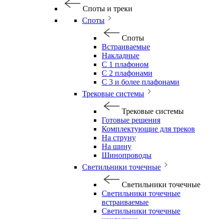
Споты и треки
Споты
Споты
Встраиваемые
Накладные
С 1 плафоном
С 2 плафонами
С 3 и более плафонами
Трековые системы
Трековые системы
Готовые решения
Комплектующие для треков
На струну
На шину
Шинопроводы
Светильники точечные
Светильники точечные
Светильники точечные
встраиваемые
Светильники точечные