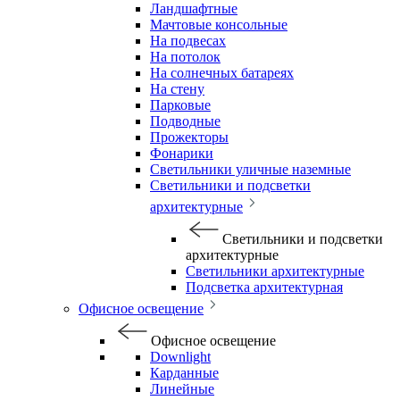
Ландшафтные
Мачтовые консольные
На подвесах
На потолок
На солнечных батареях
На стену
Парковые
Подводные
Прожекторы
Фонарики
Светильники уличные наземные
Светильники и подсветки
архитектурные
Светильники и подсветки
архитектурные
Светильники архитектурные
Подсветка архитектурная
Офисное освещение
Офисное освещение
Downlight
Карданные
Линейные