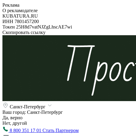
Реклама
О рекламодателе
KUBATURA.RU
ИНН 7801457200
Токен 25H8d7vatNJZgLhscAE7wi
Скопировать ссылку
Санкт-Петербург
Ваш город:
Санкт-Петербург
Да, верно
Нет, другой
8 800 351 17 01
Стать Партнером